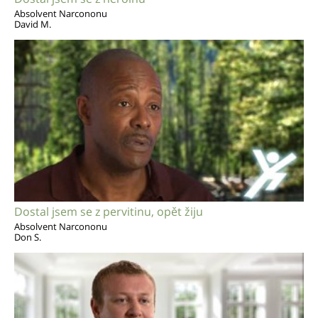
Absolvent Narcononu
David M.
Dostal jsem se z pervitinu, opět žiju
Absolvent Narcononu
Don S.