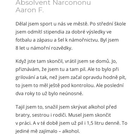
Absolvent Narcononu
Aaron F.
Dělal jsem sport u nás ve městě. Po střední škole
jsem odmítl stipendia za dobré výsledky ve
fotbalu a zápasu a šel k námořnictvu. Byl jsem
8 let u námořní rozvědky.
Když jste tam skončil, vrátil jsem se domů. Jo,
přiznávám, že jsem tu a tam pil. Ale to bylo při
grilování a tak, než jsem začal opravdu hodně pít,
to jsem to měl ještě pod kontrolou. Ale poslední
dva roky to už bylo neúnosné.
Tajil jsem to, snažil jsem skrývat alkohol před
bratry, sestrou i rodiči. Musel jsem skončit
v práci. A v té době jsem už pil i 1,5 litru denně. To
jediné mě zajímalo – alkohol.