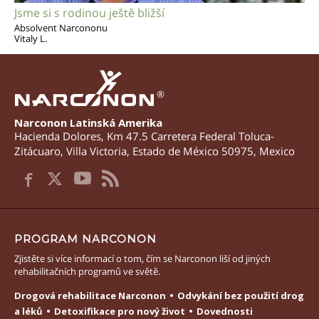
Jsme si s rodinou ještě bližší
Absolvent Narcononu
Vitaly L.
®
Narconon Latinská Amerika
Hacienda Dolores, Km 47.5 Carretera Federal Toluca-
Zitácuaro
,
Villa Victoria
,
Estado de México
50975
,
Mexico
PROGRAM NARCONON
Zjistěte si více informací o tom, čím se Narconon liší od jiných
rehabilitačních programů ve světě.
Drogová rehabilitace Narconon
Odvykání bez použití drog
a léků
Detoxifikace pro nový život
Dovednosti