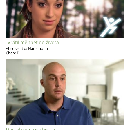
„Vrátil mě zpět do života“
Absolventka Narcononu
Chere D.
Dostal jsem se z heroinu