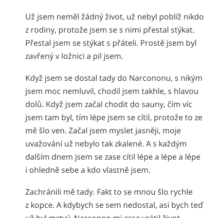
Už jsem neměl žádný život, už nebyl poblíž nikdo
z rodiny, protože jsem se s nimi přestal stýkat.
Přestal jsem se stýkat s přáteli. Prostě jsem byl
zavřený v ložnici a pil jsem.
Když jsem se dostal tady do Narcononu, s nikým
jsem moc nemluvil, chodil jsem takhle, s hlavou
dolů. Když jsem začal chodit do sauny, čím víc
jsem tam byl, tím lépe jsem se cítil, protože to ze
mě šlo ven. Začal jsem myslet jasněji, moje
uvažování už nebylo tak zkalené. A s každým
dalším dnem jsem se zase cítil lépe a lépe a lépe
i ohledně sebe a kdo vlastně jsem.
Zachránili mě tady. Fakt to se mnou šlo rychle
z kopce. A kdybych se sem nedostal, asi bych teď
už byl mrtvý. Narconon mi zase vrátil život.