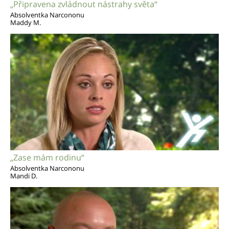
„Připravena zvládnout nástrahy světa“
Absolventka Narcononu
Maddy M.
„Zase mám rodinu“
Absolventka Narcononu
Mandi D.