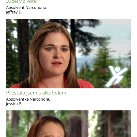
„Účel v životě“
Absolvent Narcononu
Jeffrey D.
Přestala jsem s alkoholem
Absolventka Narcononu
Jessica P.