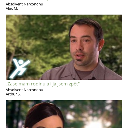
Absolvent Narcononu
Alex M.
„Zase mám rodinu a i já jsem zpět“
Absolvent Narcononu
Arthur S.