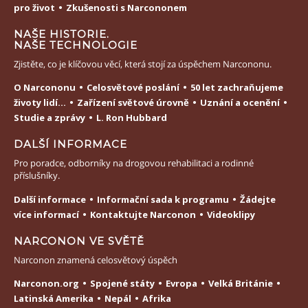
pro život
Zkušenosti s Narcononem
NAŠE HISTORIE.
NAŠE TECHNOLOGIE
Zjistěte, co je klíčovou věcí, která stojí za úspěchem Narcononu.
O Narcononu
Celosvětové poslání
50 let zachraňujeme
životy lidí...
Zařízení světové úrovně
Uznání a ocenění
Studie a zprávy
L. Ron Hubbard
DALŠÍ INFORMACE
Pro poradce, odborníky na drogovou rehabilitaci a rodinné
příslušníky.
Další informace
Informační sada k programu
Žádejte
více informací
Kontaktujte Narconon
Videoklipy
NARCONON VE SVĚTĚ
Narconon znamená celosvětový úspěch
Narconon.org
Spojené státy
Evropa
Velká Británie
Latinská Amerika
Nepál
Afrika