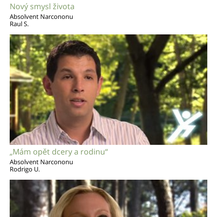
Nový smysl života
Absolvent Narcononu
Raul S.
„Mám opět dcery a rodinu“
Absolvent Narcononu
Rodrigo U.