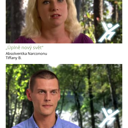
„Úplně nový svět“
Absolventka Narcononu
Tiffany B.