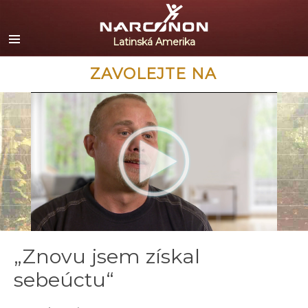
Español
English
Portuguès
ZAVOLEJTE NA
Italiano
Français
Nederlands
Deutsch
Čeština
Všechny oblasti/Jazyky
„Znovu jsem získal
sebeúctu“