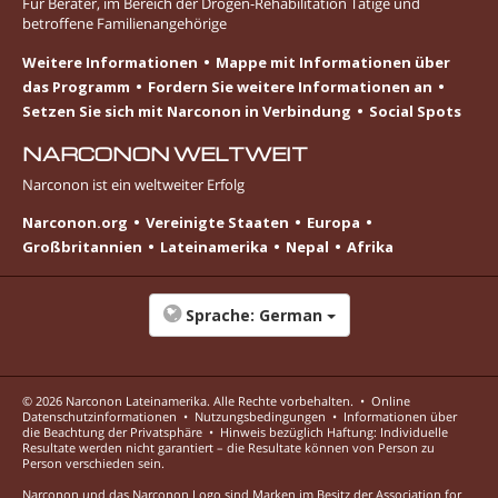
Für Berater, im Bereich der Drogen-Rehabilitation Tätige und
betroffene Familienangehörige
Weitere Informationen
Mappe mit Informationen über
das Programm
Fordern Sie weitere Informationen an
Setzen Sie sich mit Narconon in Verbindung
Social Spots
NARCONON WELTWEIT
Narconon ist ein weltweiter Erfolg
Narconon.org
Vereinigte Staaten
Europa
Großbritannien
Lateinamerika
Nepal
Afrika
Sprache:
German
© 2026
Narconon Lateinamerika
. Alle Rechte vorbehalten.
•
Online
Datenschutzinformationen
•
Nutzungsbedingungen
•
Informationen über
die Beachtung der Privatsphäre
•
Hinweis bezüglich Haftung: Individuelle
Resultate werden nicht garantiert – die Resultate können von Person zu
Person verschieden sein.
Narconon und das Narconon Logo sind Marken im Besitz der Association for