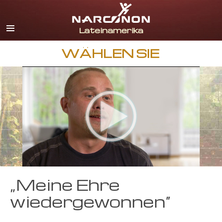
Spanisch
Englisch
Portugiesisch
WÄHLEN SIE
Italienisch
Französisch
Niederländisch
Deutsch
Kroatisch
Alle Regionen/Sprachen
„Meine Ehre
wiedergewonnen“