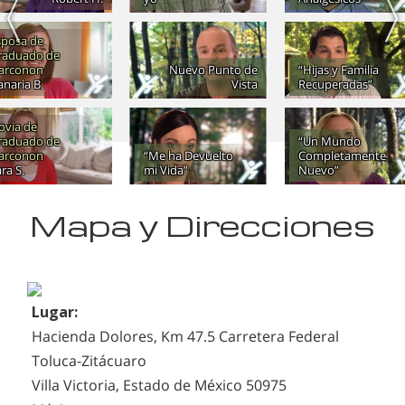
sposa de
raduado de
arconon
Nuevo Punto de
“Hijas y Familia
naria B.
Vista
Recuperadas”
ovia de
raduado de
“Un Mundo
arconon
“Me ha Devuelto
Completamente
ra S.
mi Vida”
Nuevo”
Mapa y Direcciones
Lugar:
Hacienda Dolores, Km 47.5 Carretera Federal
Toluca-Zitácuaro
Villa Victoria, Estado de México 50975