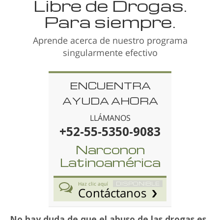
Libre de Drogas.
Para siempre.
Aprende acerca de nuestro programa
singularmente efectivo
ENCUENTRA
AYUDA AHORA
LLÁMANOS
+52-55-5350-9083
Narconon
Latinoamérica
DISPONIBLE
Haz clic aquí
Contáctanos
No hay duda de que el abuso de las drogas es