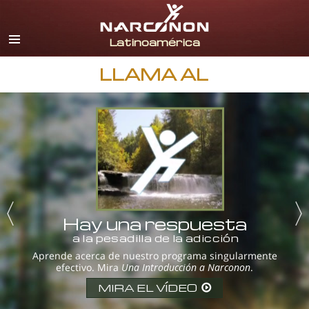
Español
Inglés
Portugués
LLAMA AL
Italiano
Francés
Holandés
Alemán
Croata
Todas las Regiones/Idiomas
Hay una respuesta
a la pesadilla de la adicción
Aprende acerca de nuestro programa singularmente
efectivo. Mira
Una Introducción a Narconon
.
MIRA EL VÍDEO