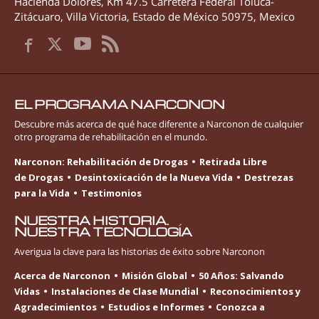
Hacienda Dolores, Km 47.5 Carretera Federal Toluca-
Zitácuaro
,
Villa Victoria
,
Estado de México
50975
,
Mexico
EL PROGRAMA NARCONON
Descubre más acerca de qué hace diferente a Narconon de cualquier
otro programa de rehabilitación en el mundo.
Narconon: Rehabilitación de Drogas
Retirada Libre
de Drogas
Desintoxicación de la Nueva Vida
Destrezas
para la Vida
Testimonios
NUESTRA HISTORIA.
NUESTRA TECNOLOGÍA
Averigua la clave para las historias de éxito sobre Narconon
Acerca de Narconon
Misión Global
50 Años: Salvando
Vidas
Instalaciones de Clase Mundial
Reconocimientos y
Agradecimientos
Estudios e Informes
Conozca a