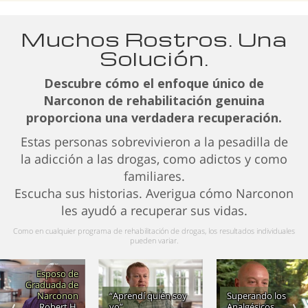
Muchos Rostros. Una
Solución.
Descubre cómo el enfoque único de
Narconon de rehabilitación genuina
proporciona una verdadera recuperación.
Estas personas sobrevivieron a la pesadilla de
la adicción a las drogas, como adictos y como
familiares.
Escucha sus historias. Averigua cómo Narconon
les ayudó a recuperar sus vidas.
Como en cualquier programa de rehabilitación de drogas, los resultados individuales
pueden variar.
Esposo de
Graduada de
Narconon
“Aprendí quién soy
Superando los
Robert H.
yo”
Analgésicos