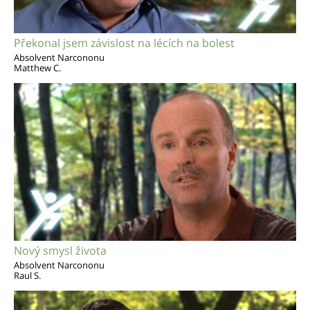
Překonal jsem závislost na lécích na bolest
Absolvent Narcononu
Matthew C.
Nový smysl života
Absolvent Narcononu
Raul S.