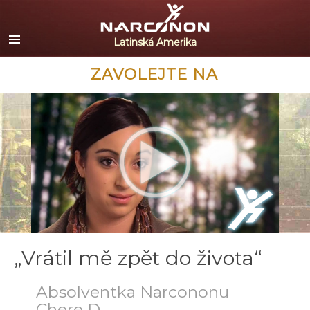
Español
English
Portuguès
ZAVOLEJTE NA
Italiano
Français
Nederlands
Deutsch
Čeština
Všechny oblasti/Jazyky
„Vrátil mě zpět do života“
Absolventka Narcononu
Chere D.