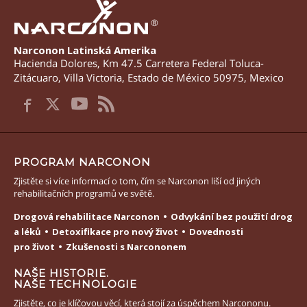
®
Narconon Latinská Amerika
Hacienda Dolores, Km 47.5 Carretera Federal Toluca-
Zitácuaro
,
Villa Victoria
,
Estado de México
50975
,
Mexico
PROGRAM NARCONON
Zjistěte si více informací o tom, čím se Narconon liší od jiných
rehabilitačních programů ve světě.
Drogová rehabilitace Narconon
Odvykání bez použití drog
a léků
Detoxifikace pro nový život
Dovednosti
pro život
Zkušenosti s Narcononem
NAŠE HISTORIE.
NAŠE TECHNOLOGIE
Zjistěte, co je klíčovou věcí, která stojí za úspěchem Narcononu.