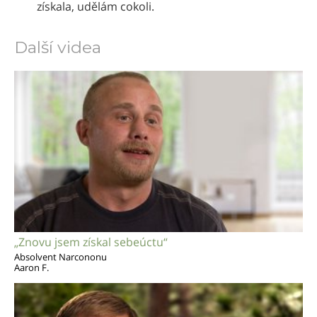
získala, udělám cokoli.
Další videa
„Znovu jsem získal sebeúctu“
Absolvent Narcononu
Aaron F.