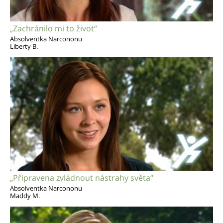
„Zachránilo mi to život“
Absolventka Narcononu
Liberty B.
„Připravena zvládnout nástrahy světa“
Absolventka Narcononu
Maddy M.