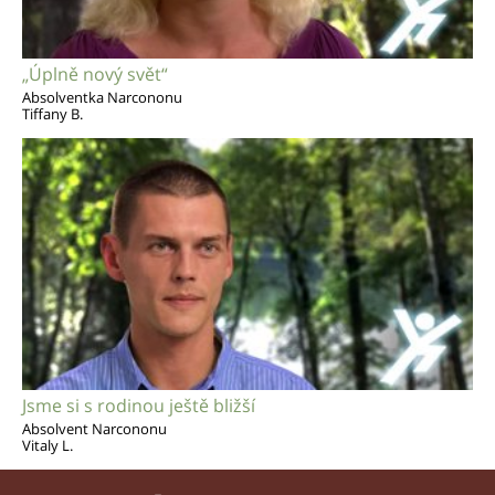
„Úplně nový svět“
Absolventka Narcononu
Tiffany B.
Jsme si s rodinou ještě bližší
Absolvent Narcononu
Vitaly L.