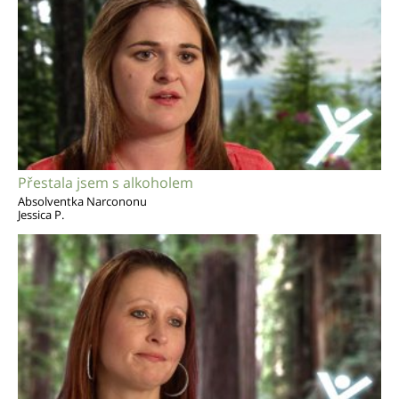
Přestala jsem s alkoholem
Absolventka Narcononu
Jessica P.