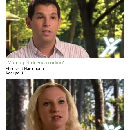
„Mám opět dcery a rodinu“
Absolvent Narcononu
Rodrigo U.