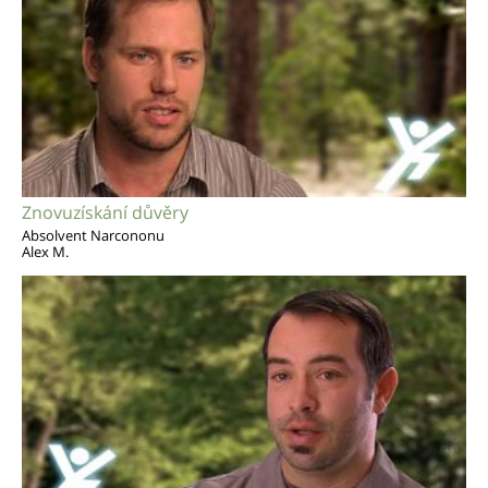
Znovuzískání důvěry
Absolvent Narcononu
Alex M.