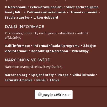
O Narcononu
Celosvětové poslání
50 let zachraňujeme
životy lidí...
Zařízení světové úrovně
Uznání a ocenění
Studie a zprávy
L. Ron Hubbard
DALŠÍ INFORMACE
Pro poradce, odborníky na drogovou rehabilitaci a rodinné
příslušníky.
Další informace
Informační sada k programu
Žádejte
více informací
Kontaktujte Narconon
Videoklipy
NARCONON VE SVĚTĚ
Narconon znamená celosvětový úspěch
Narconon.org
Spojené státy
Evropa
Velká Británie
Latinská Amerika
Nepál
Afrika
Jazyk:
Čeština