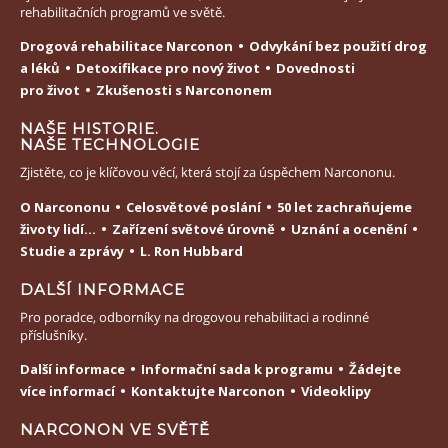
rehabilitačních programů ve světě.
Drogová rehabilitace Narconon
Odvykání bez použití drog
a léků
Detoxifikace pro nový život
Dovednosti
pro život
Zkušenosti s Narcononem
NAŠE HISTORIE.
NAŠE TECHNOLOGIE
Zjistěte, co je klíčovou věcí, která stojí za úspěchem Narcononu.
O Narcononu
Celosvětové poslání
50 let zachraňujeme
životy lidí...
Zařízení světové úrovně
Uznání a ocenění
Studie a zprávy
L. Ron Hubbard
DALŠÍ INFORMACE
Pro poradce, odborníky na drogovou rehabilitaci a rodinné
příslušníky.
Další informace
Informační sada k programu
Žádejte
více informací
Kontaktujte Narconon
Videoklipy
NARCONON VE SVĚTĚ