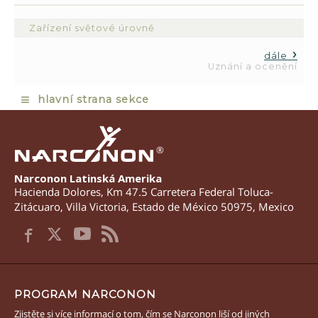
Zařízení světové úrovně
dále
Uznání a ocenění
≡
hlavní strana sekce
®
Narconon Latinská Amerika
Hacienda Dolores, Km 47.5 Carretera Federal Toluca-
Zitácuaro
,
Villa Victoria
,
Estado de México
50975
,
Mexico
PROGRAM NARCONON
Zjistěte si více informací o tom, čím se Narconon liší od jiných