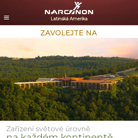
Español
English
Portuguès
ZAVOLEJTE NA
Italiano
Français
Nederlands
Deutsch
Čeština
Všechny oblasti/Jazyky
Zařízení světové úrovně
na každém kontinentě