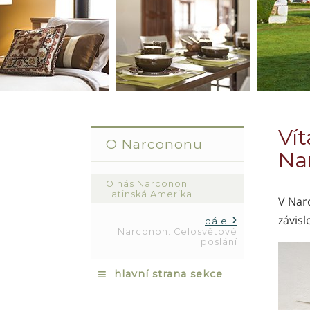
Vít
O Narcononu
Na
O nás Narconon
Latinská Amerika
V Nar
závisl
dále
Narconon: Celosvětové
poslání
≡
hlavní strana sekce