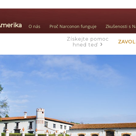
O nás
Proč Narconon funguje
Zkušenosti s 
Získejte pomoc
ZAVOL
hned teď