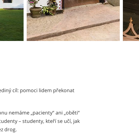
ediný cíl: pomoci lidem překonat
nu nemáme „pacienty“ ani „oběti“
udenty – studenty, kteří se učí, jak
ez drog.