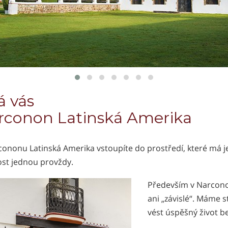
á vás
rconon Latinská Amerika
cononu Latinská Amerika vstoupíte do prostředí, které má j
ost jednou provždy.
Především v Narcono
ani „závislé“. Máme st
vést úspěšný život b