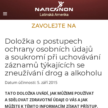
Español
English
Portuguès
ZAVOLEJTE NA
Italiano
Doložka o postupech
Français
ochrany osobních údajů
Nederlands
a soukromí při uchovávání
Deutsch
záznamů týkajících se
Čeština
zneužívání drog a alkoholu
Všechny oblasti/Jazyky
Datum účinnosti: 5. září 2015
TATO DOLOŽKA UVÁDÍ, JAK MŮŽEME POUŽÍVAT
A SDĚLOVAT ZDRAVOTNÍ ÚDAJE O VÁS A JAK
MŮŽETE K TĚMTO INFORMACÍM ZÍSKAT PŘÍSTUP.