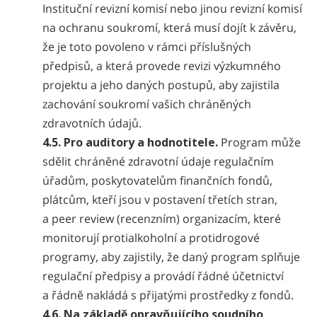
Instituční revizní komisí nebo jinou revizní komisí
na ochranu soukromí, která musí dojít k závěru,
že je toto povoleno v rámci příslušných
předpisů, a která provede revizi výzkumného
projektu a jeho daných postupů, aby zajistila
zachování soukromí vašich chráněných
zdravotních údajů.
4.5. Pro auditory a hodnotitele.
Program může
sdělit chráněné zdravotní údaje regulačním
úřadům, poskytovatelům finančních fondů,
plátcům, kteří jsou v postavení třetích stran,
a peer review (recenzním) organizacím, které
monitorují protialkoholní a protidrogové
programy, aby zajistily, že daný program splňuje
regulační předpisy a provádí řádné účetnictví
a řádně nakládá s přijatými prostředky z fondů.
4.6. Na základě opravňujícího soudního