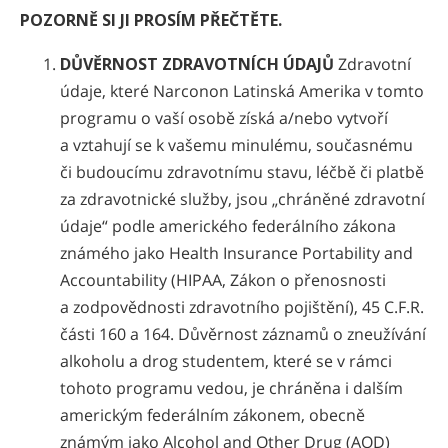
POZORNĚ SI JI PROSÍM PŘEČTĚTE.
DŮVĚRNOST ZDRAVOTNÍCH ÚDAJŮ
Zdravotní
údaje, které Narconon Latinská Amerika v tomto
programu o vaší osobě získá a/nebo vytvoří
a vztahují se k vašemu minulému, současnému
či budoucímu zdravotnímu stavu, léčbě či platbě
za zdravotnické služby, jsou „chráněné zdravotní
údaje“ podle amerického federálního zákona
známého jako Health Insurance Portability and
Accountability (HIPAA, Zákon o přenosnosti
a zodpovědnosti zdravotního pojištění), 45 C.F.R.
části 160 a 164. Důvěrnost záznamů o zneužívání
alkoholu a drog studentem, které se v rámci
tohoto programu vedou, je chráněna i dalším
americkým federálním zákonem, obecně
známým jako Alcohol and Other Drug (AOD)