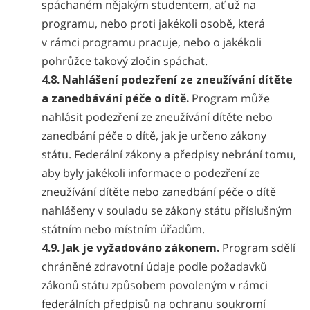
spáchaném nějakým studentem, ať už na
programu, nebo proti jakékoli osobě, která
v rámci programu pracuje, nebo o jakékoli
pohrůžce takový zločin spáchat.
4.8. Nahlášení podezření ze zneužívání dítěte
a zanedbávání péče o dítě.
Program může
nahlásit podezření ze zneužívání dítěte nebo
zanedbání péče o dítě, jak je určeno zákony
státu. Federální zákony a předpisy nebrání tomu,
aby byly jakékoli informace o podezření ze
zneužívání dítěte nebo zanedbání péče o dítě
nahlášeny v souladu se zákony státu příslušným
státním nebo místním úřadům.
4.9. Jak je vyžadováno zákonem.
Program sdělí
chráněné zdravotní údaje podle požadavků
zákonů státu způsobem povoleným v rámci
federálních předpisů na ochranu soukromí