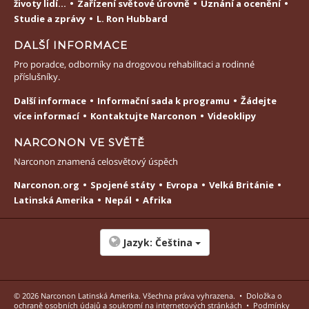
životy lidí...
Zařízení světové úrovně
Uznání a ocenění
Studie a zprávy
L. Ron Hubbard
DALŠÍ INFORMACE
Pro poradce, odborníky na drogovou rehabilitaci a rodinné
příslušníky.
Další informace
Informační sada k programu
Žádejte
více informací
Kontaktujte Narconon
Videoklipy
NARCONON VE SVĚTĚ
Narconon znamená celosvětový úspěch
Narconon.org
Spojené státy
Evropa
Velká Británie
Latinská Amerika
Nepál
Afrika
Jazyk:
Čeština
© 2026
Narconon Latinská Amerika
. Všechna práva vyhrazena.
•
Doložka o
ochraně osobních údajů a soukromí na internetových stránkách
•
Podmínky