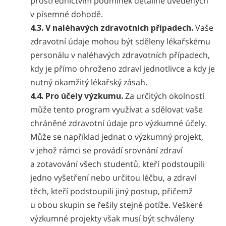
prostřednictvím podmínek detailně uvedených
v písemné dohodě.
4.3. V naléhavých zdravotních případech.
Vaše
zdravotní údaje mohou být sděleny lékařskému
personálu v naléhavých zdravotních případech,
kdy je přímo ohroženo zdraví jednotlivce a kdy je
nutný okamžitý lékařský zásah.
4.4. Pro účely výzkumu.
Za určitých okolností
může tento program využívat a sdělovat vaše
chráněné zdravotní údaje pro výzkumné účely.
Může se například jednat o výzkumný projekt,
v jehož rámci se provádí srovnání zdraví
a zotavování všech studentů, kteří podstoupili
jedno vyšetření nebo určitou léčbu, a zdraví
těch, kteří podstoupili jiný postup, přičemž
u obou skupin se řešily stejné potíže. Veškeré
výzkumné projekty však musí být schváleny