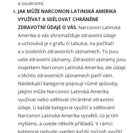
a soukromí.
JAK MŮŽE NARCONON LATINSKÁ AMERIKA
VYUŽÍVAT A SDĚLOVAT CHRÁNĚNÉ
ZDRAVOTNÍ ÚDAJE O VÁS.
Narconon Latinská
Amerika o vás shromažďuje zdravotní údaje
a uchovává je v grafu či tabulce, na počítači
a v osobních zdravotních záznamech. To jsou
vaše zdravotní záznamy. Zdravotní záznamy jsou
majetkem Narconon Latinská Amerika, ale údaje
v těchto zdravotních záznamech patří vám.
Následující kategorie popisují různé způsoby,
jakými může Narconon Latinská Amerika
využívat nebo sdělovat chráněné zdravotní
údaje. U každé kategorie využití a sdělování
Narconon Latinská Amerika vysvětlí, co je tím
myšleno, a uvede několik příkladů. V rámci
kategorie nebude uveden každý způsob využití