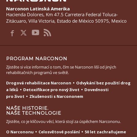
Narconon Latinská Amerika
Hacienda Dolores, Km 47.5 Carretera Federal Toluca-
Zitácuaro
,
Villa Victoria
,
Estado de México
50975
,
Mexico
PROGRAM NARCONON
Zjistěte si více informací o tom, čím se Narconon liší od jiných
rehabilitačních programů ve světě.
Drogová rehabilitace Narconon
Odvykání bez použití drog
a léků
Detoxifikace pro nový život
Dovednosti
pro život
Zkušenosti s Narcononem
NAŠE HISTORIE.
NAŠE TECHNOLOGIE
Zjistěte, co je klíčovou věcí, která stojí za úspěchem Narcononu.
O Narcononu
Celosvětové poslání
50 let zachraňujeme