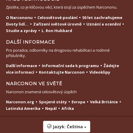
Zjistěte, co je klíčovou věcí, která stojí za úspěchem Narcononu.
O Narcononu
Celosvětové poslání
50 let zachraňujeme
životy lidí...
Zařízení světové úrovně
Uznání a ocenění
Studie a zprávy
L. Ron Hubbard
DALŠÍ INFORMACE
Pro poradce, odborníky na drogovou rehabilitaci a rodinné
příslušníky.
Další informace
Informační sada k programu
Žádejte
více informací
Kontaktujte Narconon
Videoklipy
NARCONON VE SVĚTĚ
Narconon znamená celosvětový úspěch
Narconon.org
Spojené státy
Evropa
Velká Británie
Latinská Amerika
Nepál
Afrika
Jazyk:
Čeština