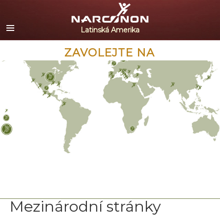
Español
English
Portuguès
ZAVOLEJTE NA
Italiano
Français
Nederlands
Deutsch
Čeština
Všechny oblasti/Jazyky
Mezinárodní stránky