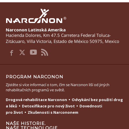
®
Narconon Latinská Amerika
Hacienda Dolores, Km 47.5 Carretera Federal Toluca-
Zitácuaro
,
Villa Victoria
,
Estado de México
50975
,
Mexico
PROGRAM NARCONON
Zjistěte si více informací o tom, čím se Narconon liší od jiných
rehabilitačních programů ve světě.
Drogová rehabilitace Narconon
Odvykání bez použití drog
a léků
Detoxifikace pro nový život
Dovednosti
pro život
Zkušenosti s Narcononem
NAŠE HISTORIE.
NAŠE TECHNOLOGIE