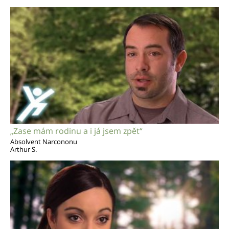
„Zase mám rodinu a i já jsem zpět“
Absolvent Narcononu
Arthur S.