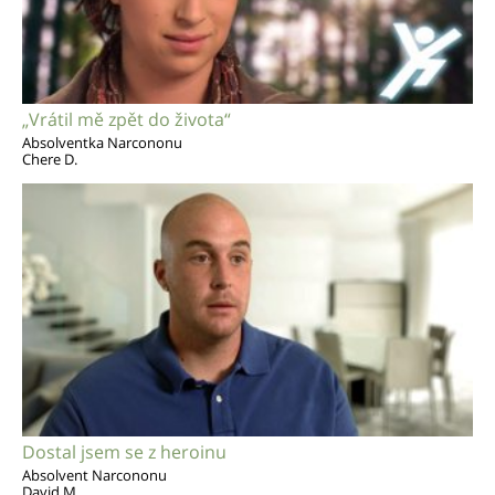
„Vrátil mě zpět do života“
Absolventka Narcononu
Chere D.
Dostal jsem se z heroinu
Absolvent Narcononu
David M.