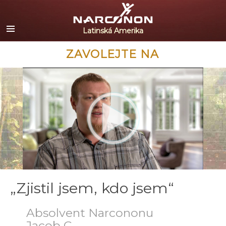
Español
English
Portuguès
ZAVOLEJTE NA
Italiano
Français
Nederlands
Deutsch
Čeština
Všechny oblasti/Jazyky
„Zjistil jsem, kdo jsem“
Absolvent Narcononu
Jacob C.