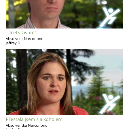
„Účel v životě“
Absolvent Narcononu
Jeffrey D.
Přestala jsem s alkoholem
Absolventka Narcononu