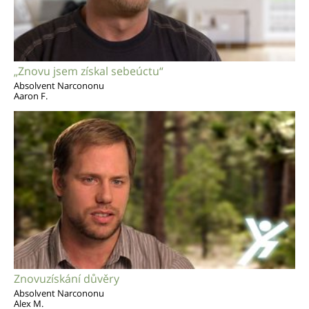
„Znovu jsem získal sebeúctu“
Absolvent Narcononu
Aaron F.
Znovuzískání důvěry
Absolvent Narcononu
Alex M.