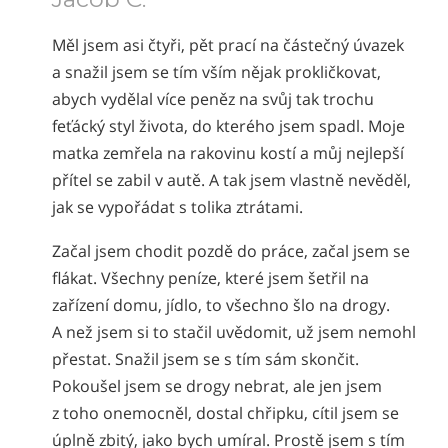
Měl jsem asi čtyři, pět prací na částečný úvazek
a snažil jsem se tím vším nějak prokličkovat,
abych vydělal více peněz na svůj tak trochu
feťácký styl života, do kterého jsem spadl. Moje
matka zemřela na rakovinu kostí a můj nejlepší
přítel se zabil v autě. A tak jsem vlastně nevěděl,
jak se vypořádat s tolika ztrátami.
Začal jsem chodit pozdě do práce, začal jsem se
flákat. Všechny peníze, které jsem šetřil na
zařízení domu, jídlo, to všechno šlo na drogy.
A než jsem si to stačil uvědomit, už jsem nemohl
přestat. Snažil jsem se s tím sám skončit.
Pokoušel jsem se drogy nebrat, ale jen jsem
z toho onemocněl, dostal chřipku, cítil jsem se
úplně zbitý, jako bych umíral. Prostě jsem s tím