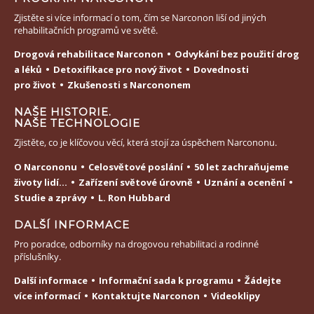
Zjistěte si více informací o tom, čím se Narconon liší od jiných
rehabilitačních programů ve světě.
Drogová rehabilitace Narconon
Odvykání bez použití drog
a léků
Detoxifikace pro nový život
Dovednosti
pro život
Zkušenosti s Narcononem
NAŠE HISTORIE.
NAŠE TECHNOLOGIE
Zjistěte, co je klíčovou věcí, která stojí za úspěchem Narcononu.
O Narcononu
Celosvětové poslání
50 let zachraňujeme
životy lidí...
Zařízení světové úrovně
Uznání a ocenění
Studie a zprávy
L. Ron Hubbard
DALŠÍ INFORMACE
Pro poradce, odborníky na drogovou rehabilitaci a rodinné
příslušníky.
Další informace
Informační sada k programu
Žádejte
více informací
Kontaktujte Narconon
Videoklipy