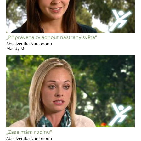
„Připravena zvládnout nástrahy světa“
Absolventka Narcononu
Maddy M.
„Zase mám rodinu“
Absolventka Narcononu