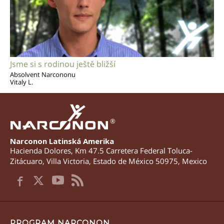
Jsme si s rodinou ještě bližší
Absolvent Narcononu
Vitaly L.
®
Narconon Latinská Amerika
Hacienda Dolores, Km 47.5 Carretera Federal Toluca-
Zitácuaro
,
Villa Victoria
,
Estado de México
50975
,
Mexico
PROGRAM NARCONON