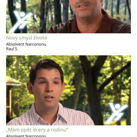
Nový smysl života
Absolvent Narcononu
Raul S.
„Mám opět dcery a rodinu“
Absolvent Narcononu