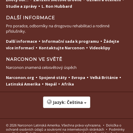
Studie a zprávy
L. Ron Hubbard
DALŠÍ INFORMACE
Pro poradce, odborníky na drogovou rehabilitaci a rodinné
příslušníky.
Další informace
Informační sada k programu
Žádejte
více informací
Kontaktujte Narconon
Videoklipy
NARCONON VE SVĚTĚ
Narconon znamená celosvětový úspěch
Narconon.org
Spojené státy
Evropa
Velká Británie
Latinská Amerika
Nepál
Afrika
Jazyk:
Čeština
© 2026
Narconon Latinská Amerika
. Všechna práva vyhrazena.
•
Doložka o
ochraně osobních údajů a soukromí na internetových stránkách
•
Podmínky