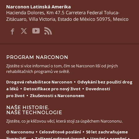
Narconon Latinská Amerika
Hacienda Dolores, Km 47.5 Carretera Federal Toluca-
Zitácuaro
,
Villa Victoria
,
Estado de México
50975
,
Mexico
PROGRAM NARCONON
Zjistěte si více informací o tom, čím se Narconon liší od jiných
rehabilitačních programů ve světě.
Drogová rehabilitace Narconon
Odvykání bez použití drog
a léků
Detoxifikace pro nový život
Dovednosti
pro život
Zkušenosti s Narcononem
NAŠE HISTORIE.
NAŠE TECHNOLOGIE
Zjistěte, co je klíčovou věcí, která stojí za úspěchem Narcononu.
O Narcononu
Celosvětové poslání
50 let zachraňujeme
životy lidí...
Zařízení světové úrovně
Uznání a ocenění