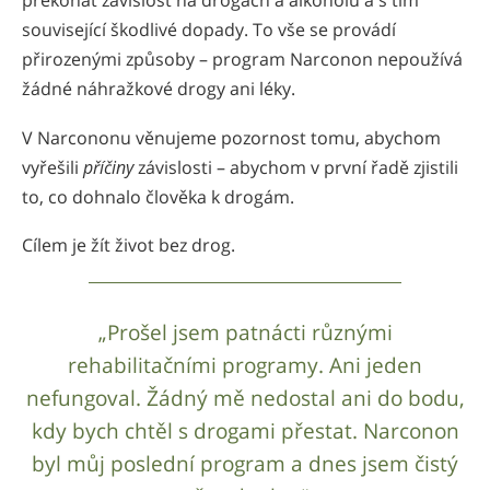
překonat závislost na drogách a alkoholu a s tím
související škodlivé dopady. To vše se provádí
přirozenými způsoby – program Narconon nepoužívá
žádné náhražkové drogy ani léky.
V Narcononu věnujeme pozornost tomu, abychom
vyřešili
příčiny
závislosti – abychom v první řadě zjistili
to, co dohnalo člověka k drogám.
Cílem je žít život bez drog.
„Prošel jsem patnácti různými
rehabilitačními programy. Ani jeden
nefungoval. Žádný mě nedostal ani do bodu,
kdy bych chtěl s drogami přestat. Narconon
byl můj poslední program a dnes jsem čistý