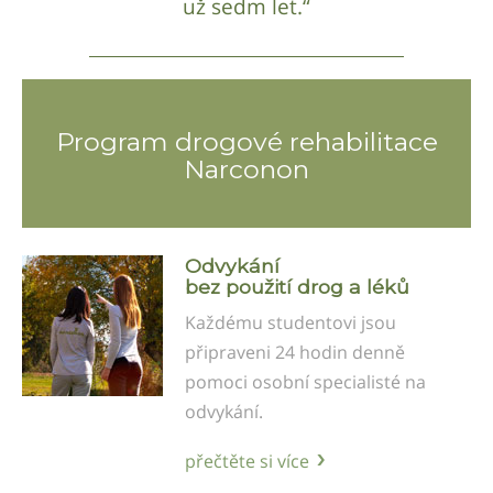
už sedm let.“
Program drogové rehabilitace
Narconon
Odvykání
bez použití drog a léků
Každému studentovi jsou
připraveni 24 hodin denně
pomoci osobní specialisté na
odvykání.
přečtěte si více