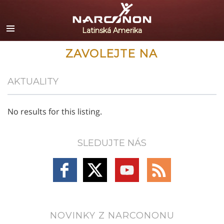
Español
English
Portuguès
ZAVOLEJTE NA
Italiano
AKTUALITY
Français
Nederlands
No results for this listing.
Deutsch
Čeština
SLEDUJTE NÁS
Všechny oblasti/Jazyky
Follow
Follow
Follow
Follow
on
on
on
on
Facebook
X
YouTube
RSS
NOVINKY Z NARCONONU