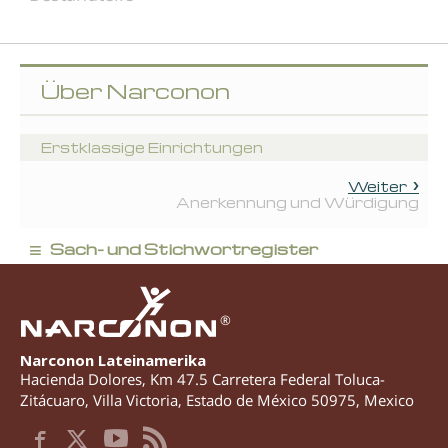
Über Narconon
Erstklassige Einrichtungen
Weiter
Anerkennung und Würdigung
≡
Sach- und Stichwortregister
®
Narconon Lateinamerika
Hacienda Dolores, Km 47.5 Carretera Federal Toluca-
Zitácuaro
,
Villa Victoria
,
Estado de México
50975
,
Mexico