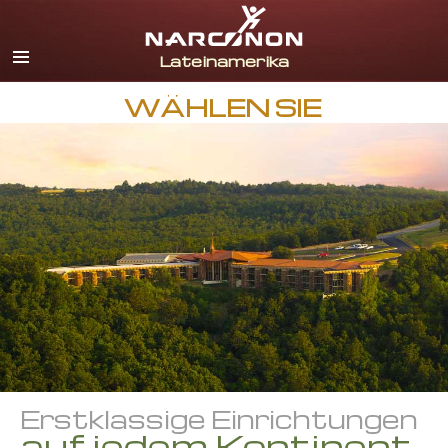
Spanisch
Englisch
Portugiesisch
WÄHLEN SIE
Italienisch
Französisch
Niederländisch
Deutsch
Kroatisch
Alle Regionen/Sprachen
Erstklassige Einrichtungen
auf jedem Kontinent