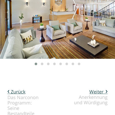
Zurück
Weiter
Anerkennung
Das Narconon
und Würdigung
Programm:
Seine
Bestandteile