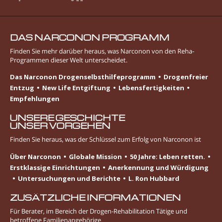
DAS NARCONON PROGRAMM
Finden Sie mehr darüber heraus, was Narconon von den Reha-
Programmen dieser Welt unterscheidet.
Das Narconon Drogenselbsthilfeprogramm
Drogenfreier
Entzug
New Life Entgiftung
Lebens­fertigkeiten
Empfehlungen
UNSERE GESCHICHTE
UNSER VORGEHEN
Finden Sie heraus, was der Schlüssel zum Erfolg von Narconon ist
Über Narconon
Globale Mission
50 Jahre: Leben retten.
Erstklassige Einrichtungen
Anerkennung und Würdigung
Untersuchungen und Berichte
L. Ron Hubbard
ZUSÄTZLICHE INFORMATIONEN
Für Berater, im Bereich der Drogen-Rehabilitation Tätige und
betroffene Familienangehörige