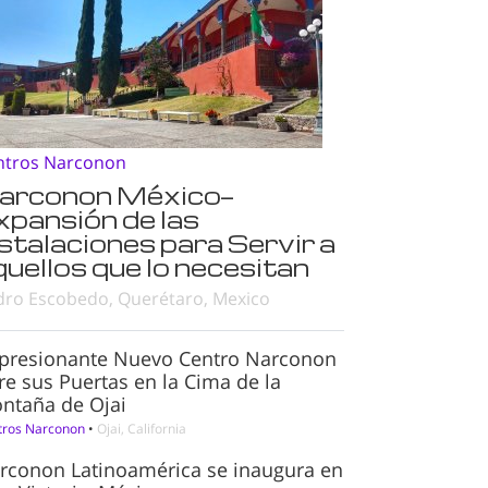
ntros Narconon
arconon México—
xpansión de las
nstalaciones para Servir a
quellos que lo necesitan
dro Escobedo, Querétaro, Mexico
presionante Nuevo Centro Narconon
re sus Puertas en la Cima de la
ntaña de Ojai
tros Narconon
•
Ojai, California
rconon Latinoamérica se inaugura en