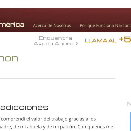
Acerca de Nosotros
Por qué Funciona Narcon
+
Encuentra
LLAMA AL
Ayuda Ahora
onon
s adicciones
omprendí el valor del trabajo gracias a los
adre, de mi abuela y de mi patrón. Con quienes me