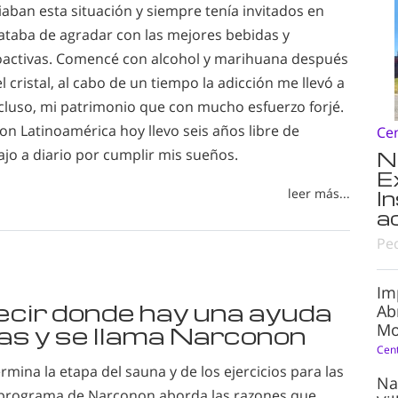
aban esta situación y siempre tenía invitados en
rataba de agradar con las mejores bebidas y
oactivas. Comencé con alcohol y marihuana después
 el cristal, al cabo de un tiempo la adicción me llevó a
ncluso, mi patrimonio que con mucho esfuerzo forjé.
n Latinoamérica hoy llevo seis años libre de
Ce
ajo a diario por cumplir mis sueños.
N
E
leer más...
I
a
Pe
Im
ecir donde hay una ayuda
Ab
Mo
gas y se llama Narconon
Cen
rmina la etapa del sauna y de los ejercicios para las
Na
 programa de Narconon aborda las razones que