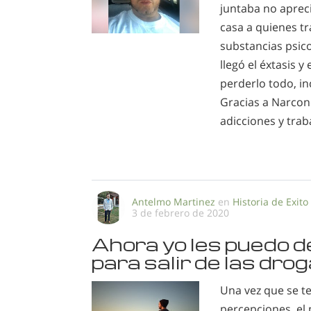
juntaba no apreci
casa a quienes t
substancias psic
llegó el éxtasis y
perderlo todo, i
Gracias a Narcono
adicciones y trab
Antelmo Martinez
en
Historia de Exito
3 de febrero de 2020
Ahora yo les puedo d
para salir de las dro
Una vez que se te
percepciones, el