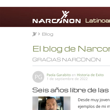
Blog
Blog
⨯
El blog de Narc
GRACIAS NARCONON
Paola Garabito
en
Historia de Exito
PG
1 de septiembre de 2022
Seis años libre de la
Desde muy joven c
ejemplos de mi m