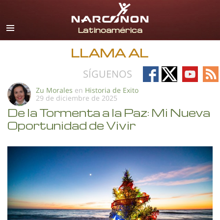
Español
Todas las Regiones/Idiomas
LLAMA AL
Follow
Follow
Follow
Fo
SÍGUENOS
on
on
on
on
Zu Morales
en
Historia de Exito
29 de diciembre de 2025
Facebook
X
YouTub
RS
De la Tormenta a la Paz: Mi Nueva
Oportunidad de Vivir