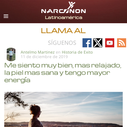
Español
Todas las Regiones/Idiomas
LLAMA AL
Follow
Follow
Follow
Fo
SÍGUENOS
on
on
on
on
Antelmo Martinez
en
Historia de Exito
11 de diciembre de 2019
Facebook
X
YouTub
RS
Me siento muy bien, mas relajado,
la piel mas sana y tengo mayor
energía