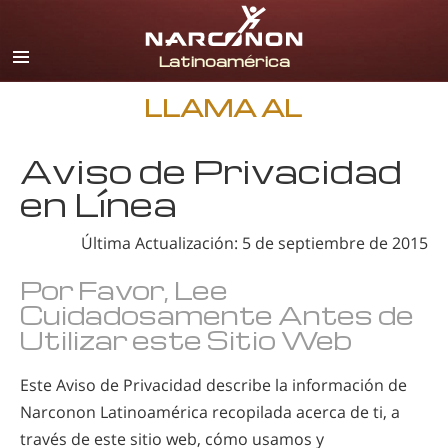
Español
Inglés
Portugués
LLAMA AL
Italiano
Aviso de Privacidad
Francés
en Línea
Holandés
Última Actualización: 5 de septiembre de 2015
Alemán
Croata
Por Favor, Lee
Cuidadosamente Antes de
Todas las Regiones/Idiomas
Utilizar este Sitio Web
Este Aviso de Privacidad describe la información de
Narconon Latinoamérica recopilada acerca de ti, a
través de este sitio web, cómo usamos y