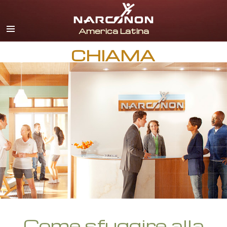
spagnolo
inglese
CHIAMA
portoghese
italiano
francese
olandese
tedesco
croato
Tutte le zone/lingue
Come sfuggire alla