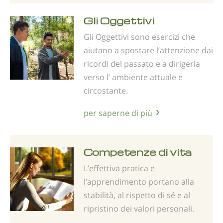
Gli Oggettivi
Gli Oggettivi sono esercizi che
aiutano a spostare l’attenzione dai
ricordi del passato e a dirigerla
verso l’ ambiente attuale e
circostante.
per saperne di più
Competenze di vita
L’effettiva pratica e
l’apprendimento portano alla
stabilità, al rispetto di sé e al
ripristino dei valori personali.