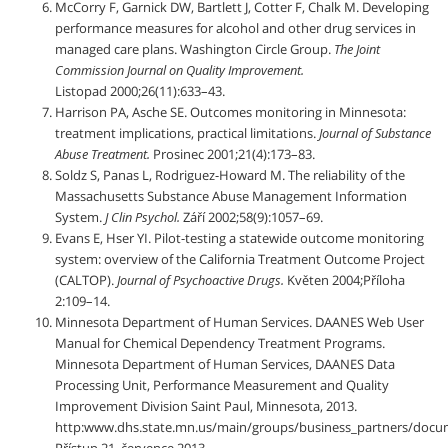
McCorry F, Garnick DW, Bartlett J, Cotter F, Chalk M. Developing
performance measures for alcohol and other drug services in
managed care plans. Washington Circle Group.
The Joint
Commission Journal on Quality Improvement.
Listopad 2000;26(11):633–43.
Harrison PA, Asche SE. Outcomes monitoring in Minnesota:
treatment implications, practical limitations.
Journal of Substance
Abuse Treatment.
Prosinec 2001;21(4):173–83.
Soldz S, Panas L, Rodriguez-Howard M. The reliability of the
Massachusetts Substance Abuse Management Information
System.
J Clin Psychol.
Září 2002;58(9):1057–69.
Evans E, Hser YI. Pilot-testing a statewide outcome monitoring
system: overview of the California Treatment Outcome Project
(CALTOP).
Journal of Psychoactive Drugs.
Květen 2004;Příloha
2:109–14.
Minnesota Department of Human Services. DAANES Web User
Manual for Chemical Dependency Treatment Programs.
Minnesota Department of Human Services, DAANES Data
Processing Unit, Performance Measurement and Quality
Improvement Division Saint Paul, Minnesota, 2013.
http:www.dhs.state.mn.us/main/groups/business_partners/docu