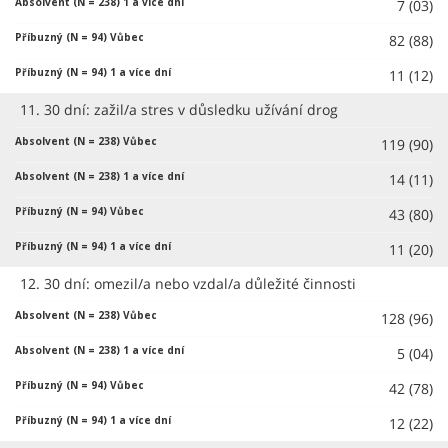
7 (03)
82 (88)
11 (12)
11. 30 dní: zažil/a stres v důsledku užívání drog
119 (90)
14 (11)
43 (80)
11 (20)
12. 30 dní: omezil/a nebo vzdal/a důležité činnosti
128 (96)
5 (04)
42 (78)
12 (22)