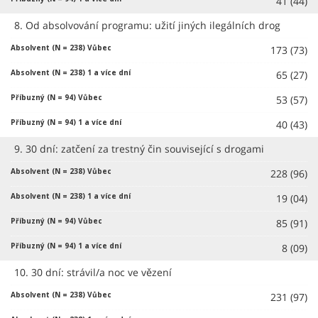
41 (44)
8. Od absolvování programu: užití jiných ilegálních drog
173 (73)
65 (27)
53 (57)
40 (43)
9. 30 dní: zatčení za trestný čin související s drogami
228 (96)
19 (04)
85 (91)
8 (09)
10. 30 dní: strávil/a noc ve vězení
231 (97)