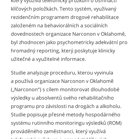
který využívá telefonický průzkum o osmnácti
klíčových položkách. Tento systém, využívaný
rezidenčním programem drogové rehabilitace
založeném na behaviorálních a sociálních
dovednostech organizace Narconon v Oklahomě,
byl zhodnocen jako psychometricky adekvátní pro
hromadný reporting, který poskytuje klinicky
užitečné a využitelné informace.
Studie analyzuje proceduru, kterou vyvinula
a používá organizace Narconon v Oklahomě
(„Narconon“) s cílem monitorovat dlouhodobé
výsledky u absolventů svého rehabilitačního
programu pro závislosti na drogách a alkoholu.
Studie popisuje přesné metody hospodárného
systému rutinního monitoringu výsledků (ROM)
prováděného zaměstnanci, který využívá