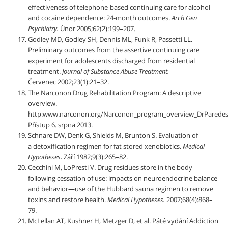
effectiveness of telephone-based continuing care for alcohol
and cocaine dependence: 24-month outcomes.
Arch Gen
Psychiatry.
Únor 2005;62(2):199–207.
Godley MD, Godley SH, Dennis ML, Funk R, Passetti LL.
Preliminary outcomes from the assertive continuing care
experiment for adolescents discharged from residential
treatment.
Journal of Substance Abuse Treatment.
Červenec 2002;23(1):21–32.
The Narconon Drug Rehabilitation Program: A descriptive
overview.
http:www.narconon.org/Narconon_program_overview_DrParedes.
Přístup 6. srpna 2013.
Schnare DW, Denk G, Shields M, Brunton S. Evaluation of
a detoxification regimen for fat stored xenobiotics.
Medical
Hypotheses.
Září 1982;9(3):265–82.
Cecchini M, LoPresti V. Drug residues store in the body
following cessation of use: impacts on neuroendocrine balance
and behavior—use of the Hubbard sauna regimen to remove
toxins and restore health.
Medical Hypotheses.
2007;68(4):868–
79.
McLellan AT, Kushner H, Metzger D, et al. Páté vydání Addiction