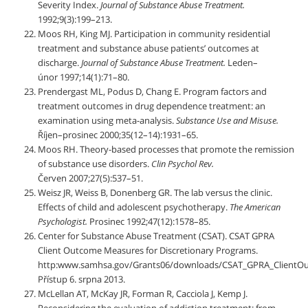
Severity Index.
Journal of Substance Abuse Treatment.
1992;9(3):199–213.
Moos RH, King MJ. Participation in community residential
treatment and substance abuse patients’ outcomes at
discharge.
Journal of Substance Abuse Treatment.
Leden–
únor 1997;14(1):71–80.
Prendergast ML, Podus D, Chang E. Program factors and
treatment outcomes in drug dependence treatment: an
examination using meta-analysis.
Substance Use and Misuse.
Říjen–prosinec 2000;35(12–14):1931–65.
Moos RH. Theory-based processes that promote the remission
of substance use disorders.
Clin Psychol Rev.
Červen 2007;27(5):537–51.
Weisz JR, Weiss B, Donenberg GR. The lab versus the clinic.
Effects of child and adolescent psychotherapy.
The American
Psychologist.
Prosinec 1992;47(12):1578–85.
Center for Substance Abuse Treatment (CSAT). CSAT GPRA
Client Outcome Measures for Discretionary Programs.
http:www.samhsa.gov/Grants06/downloads/CSAT_GPRA_ClientOu
Přístup 6. srpna 2013.
McLellan AT, McKay JR, Forman R, Cacciola J, Kemp J.