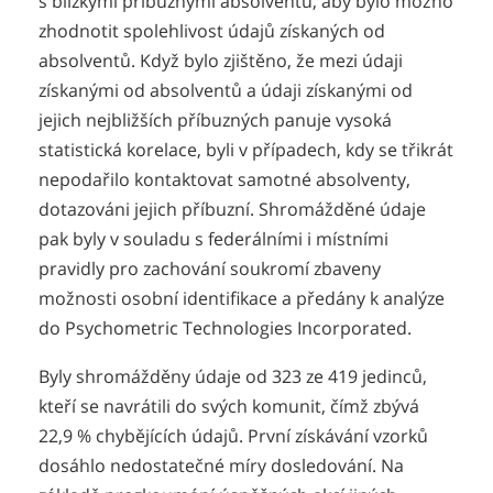
s blízkými příbuznými absolventů, aby bylo možno
zhodnotit spolehlivost údajů získaných od
absolventů. Když bylo zjištěno, že mezi údaji
získanými od absolventů a údaji získanými od
jejich nejbližších příbuzných panuje vysoká
statistická korelace, byli v případech, kdy se třikrát
nepodařilo kontaktovat samotné absolventy,
dotazováni jejich příbuzní. Shromážděné údaje
pak byly v souladu s federálními i místními
pravidly pro zachování soukromí zbaveny
možnosti osobní identifikace a předány k analýze
do Psychometric Technologies Incorporated.
Byly shromážděny údaje od 323 ze 419 jedinců,
kteří se navrátili do svých komunit, čímž zbývá
22,9 % chybějících údajů. První získávání vzorků
dosáhlo nedostatečné míry dosledování. Na