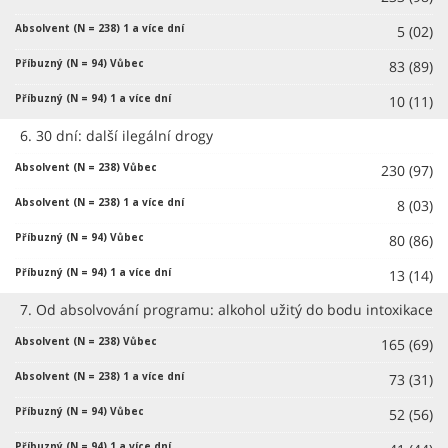
5 (02)
83 (89)
10 (11)
6. 30 dní: další ilegální drogy
230 (97)
8 (03)
80 (86)
13 (14)
7. Od absolvování programu: alkohol užitý do bodu intoxikace
165 (69)
73 (31)
52 (56)