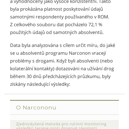
a vyhodnoceny jako vysoce konzistentní. Takto
byla prokázána platnost poskytování údajů
samotnými respondenty používaného v ROM.
Z celkového souboru dat pocházelo 72,1 %
použitých údajů od samotných absolventů.
Data byla analyzována s cílem určit míru, do jaké
se u absolventů programu Narconon vracejí
problémy s drogami. Když byli absolventi (nebo
kolaterální kontakty) dotazováni na užívání drog
během 30 dnů předcházejících průzkumu, byly
získány následující výsledky:
O Narcononu
Zjednodušená metoda pro rutinní monitoring
výsledků terapie proti drogové závislosti