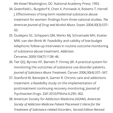
We Know?
Washington, DC: National Academy Press; 1993.
Greenfield L, Burgdorf K, Chen X, Porowski A, Roberts T, Herrell
J. Effectiveness of long-term residential substance abuse
treatment for women: findings from three national studies.
The
American Journal of Drug and Alcohol Abuse.
Srpen 2004;30(3):537–
50.
Oudejans SC, Schippers GM, Merkx MJ, Schramade MH, Koeter
MW, van den Brink W. Feasibility and validity of low-budget
telephonic follow-up interviews in routine outcome monitoring
of substance abuse treatment.
Addiction.
Červenec 2009;104(7):1138–46.
Tiet QQ, Byrnes HF, Barnett P, Finney JW. A practical system for
monitoring the outcomes of substance use disorder patients.
Journal of Substance Abuse Treatment.
Červen 2006;30(4):337–347.
Stanford M, Banerjee K, Garner R. Chronic care and addictions
treatment: a feasibility study on the implementation of
posttreatment continuing recovery monitoring.
Journal of
Psychoactive Drugs.
Září 2010;Příloha 6:295–302.
American Society for Addiction Medicine (ASAM).
American
Society of Addiction Medicine Patient Placement Criteria for the
Treatment of Substance-related Disorders, Second Edition Revised.