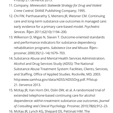
Přístup 21. července 2013.
Company.
Minnesota’s Statewide Strategy for Drug and Violent
Crime Control.
DIANE Publishing Company; 1995.
Chi FW, Parthasarathy S, Mertens JR, Weisner CM. Continuing
care and long-term substance use outcomes in managed care:
early evidence for a primary care-based model.
Psychiatric
Services.
Říjen 2011;62(10):1194–200.
Wilkerson D, Migas N, Slaven T. Outcome-oriented standards
and performance indicators for substance dependency
rehabilitation programs.
Substance Use and Misuse.
Říjen–
prosinec 2000;35(12–14):1679–703.
Substance Abuse and Mental Health Services Administration.
Alcohol and Drug Services Study (ADSS): The National
Substance Abuse Treatment System: Facilities, Clients, Services,
and Staffing. Office of Applied Studies. Rockville, MD, 2003.
http:www.samhsa.gov/data/ADSS/ADSSOrg.pdf. Přístup
21. července 2013.
McKay JR, Van Horn DH, Oslin DW, et al. A randomized trial of
extended telephone-based continuing care for alcohol
dependence: within-treatment substance use outcomes.
Journal
of Consulting and Clinical Psychology.
Prosinec 2010;78(6):912–23.
McKay JR, Lynch KG, Shepard DS, Pettinati HM. The