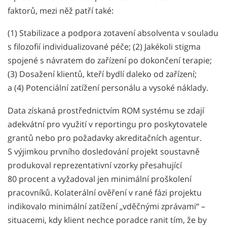
faktorů, mezi něž patří také:
(1) Stabilizace a podpora zotavení absolventa v souladu
s filozofií individualizované péče; (2) Jakékoli stigma
spojené s návratem do zařízení po dokončení terapie;
(3) Dosažení klientů, kteří bydlí daleko od zařízení;
a (4) Potenciální zatížení personálu a vysoké náklady.
Data získaná prostřednictvím ROM systému se zdají
adekvátní pro využití v reportingu pro poskytovatele
grantů nebo pro požadavky akreditačních agentur.
S výjimkou prvního dosledování projekt soustavně
produkoval reprezentativní vzorky přesahující
80 procent a vyžadoval jen minimální proškolení
pracovníků. Kolaterální ověření v rané fázi projektu
indikovalo minimální zatížení „vděčnými zprávami“ –
situacemi, kdy klient nechce poradce ranit tím, že by