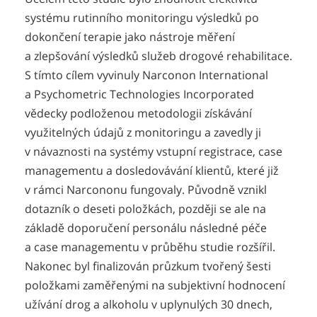
systému rutinního monitoringu výsledků po
dokončení terapie jako nástroje měření
a zlepšování výsledků služeb drogové rehabilitace.
S tímto cílem vyvinuly Narconon International
a Psychometric Technologies Incorporated
vědecky podloženou metodologii získávání
využitelných údajů z monitoringu a zavedly ji
v návaznosti na systémy vstupní registrace, case
managementu a dosledovávání klientů, které již
v rámci Narcononu fungovaly. Původně vznikl
dotazník o deseti položkách, později se ale na
základě doporučení personálu následné péče
a case managementu v průběhu studie rozšířil.
Nakonec byl finalizován průzkum tvořený šesti
položkami zaměřenými na subjektivní hodnocení
užívání drog a alkoholu v uplynulých 30 dnech,