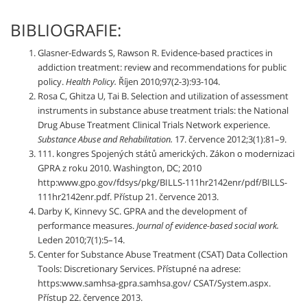
BIBLIOGRAFIE:
Glasner-Edwards S, Rawson R. Evidence-based practices in
addiction treatment: review and recommendations for public
policy.
Health Policy.
Říjen 2010;97(2-3):93-104.
Rosa C, Ghitza U, Tai B. Selection and utilization of assessment
instruments in substance abuse treatment trials: the National
Drug Abuse Treatment Clinical Trials Network experience.
Substance Abuse and Rehabilitation.
17. července 2012;3(1):81–9.
111. kongres Spojených států amerických. Zákon o modernizaci
GPRA z roku 2010. Washington, DC; 2010
http:www.gpo.gov/fdsys/pkg/BILLS-111hr2142enr/pdf/BILLS-
111hr2142enr.pdf. Přístup 21. července 2013.
Darby K, Kinnevy SC. GPRA and the development of
performance measures.
Journal of evidence-based social work.
Leden 2010;7(1):5–14.
Center for Substance Abuse Treatment (CSAT) Data Collection
Tools: Discretionary Services. Přístupné na adrese:
https:www.samhsa-gpra.samhsa.gov/ CSAT/System.aspx.
Přístup 22. července 2013.