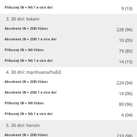
9 (10)
3. 30 dní: kokain
228 (96)
10 (05)
79 (85)
14 (15)
4. 30 dní: marihuana/hašiš
224 (94)
14 (06)
89 (96)
4 (04)
5. 30 dní: heroin
233 (98)