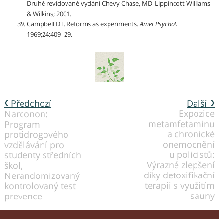
Druhé revidované vydání Chevy Chase, MD: Lippincott Williams
& Wilkins; 2001.
Campbell DT. Reforms as experiments.
Amer Psychol.
1969;24:409–29.
Předchozí
Další
Expozice
Narconon:
metamfetaminu
Program
a chronické
protidrogového
onemocnění
vzdělávání pro
u policistů:
studenty středních
Výrazné zlepšení
škol,
díky detoxifikační
Nerandomizovaný
terapii s využitím
kontrolovaný test
sauny
prevence