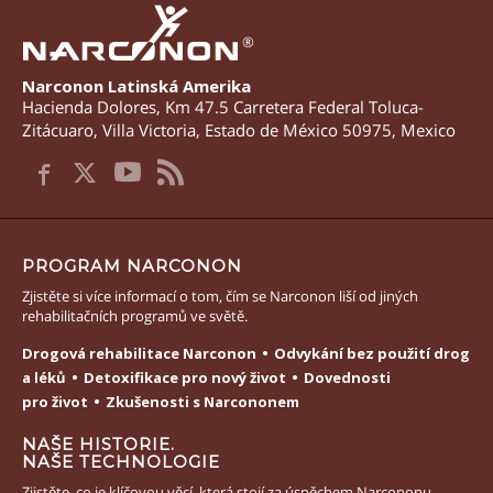
®
Narconon Latinská Amerika
Hacienda Dolores, Km 47.5 Carretera Federal Toluca-
Zitácuaro
,
Villa Victoria
,
Estado de México
50975
,
Mexico
PROGRAM NARCONON
Zjistěte si více informací o tom, čím se Narconon liší od jiných
rehabilitačních programů ve světě.
Drogová rehabilitace Narconon
Odvykání bez použití drog
a léků
Detoxifikace pro nový život
Dovednosti
pro život
Zkušenosti s Narcononem
NAŠE HISTORIE.
NAŠE TECHNOLOGIE
Zjistěte, co je klíčovou věcí, která stojí za úspěchem Narcononu.