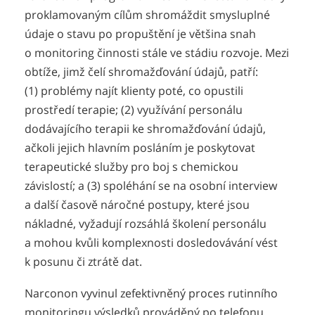
proklamovaným cílům shromáždit smysluplné
údaje o stavu po propuštění je většina snah
o monitoring činnosti stále ve stádiu rozvoje. Mezi
obtíže, jimž čelí shromažďování údajů, patří:
(1) problémy najít klienty poté, co opustili
prostředí terapie; (2) využívání personálu
dodávajícího terapii ke shromažďování údajů,
ačkoli jejich hlavním posláním je poskytovat
terapeutické služby pro boj s chemickou
závislostí; a (3) spoléhání se na osobní interview
a další časově náročné postupy, které jsou
nákladné, vyžadují rozsáhlá školení personálu
a mohou kvůli komplexnosti dosledovávání vést
k posunu či ztrátě dat.
Narconon vyvinul zefektivněný proces rutinního
monitoringu výsledků prováděný po telefonu,