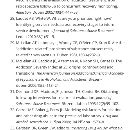
Reconsidering the evaluation of addiction treatment: from
retrospective follow-up to concurrent recovery monitoring.
Addiction.
Duben 2005;100(4):447–58.
Laudet AB, White W. What are your priorities right now?
Identifying service needs across recovery stages to inform
service development.
Journal of Substance Abuse Treatment.
Leden 2010;38(1):51–9.
McLellan AT, Luborsky L, Woody GE, O’Brien CP, Kron R. Are the
“addiction-related” problems of substance abusers really
related?
J Nerv Ment Dis.
Duben 1981;169(4):232–9.
McLellan AT, Cacciola JC, Alterman AI, Rikoon SH, Carise D. The
Addiction Severity Index at 25: origins, contributions and
transitions.
The American Journal on Addictions/American Academy
of Psychiatrists in Alcoholism and Addictions.
Březen–
duben 2006;15(2):113–24.
Desmond DP, Maddux JF, Johnson TH, Confer BA. Obtaining
follow-up interviews for treatment evaluation.
Journal of
Substance Abuse Treatment.
Březen–duben 1995;12(2):95–102.
Carroll ME, Anker JJ, Perry JL. Modeling risk factors for nicotine
and other drug abuse in the preclinical laboratory.
Drug and
Alcohol Dependence.
1. října 2009;104 Příloha 1:S70–8.
Gerstein DR, Green LW, editors.
Preventing Drug Abuse: What Do