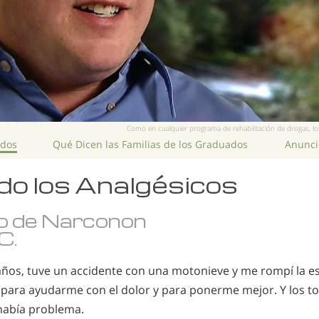
Como en cualquier programa de rehabilitación de drogas, los
ados
Qué Dicen las Familias de los Graduados
Anuncio
o los Analgésicos
o de Narconon
C.
ños, tuve un accidente con una motonieve y me rompí la e
para ayudarme con el dolor y para ponerme mejor. Y los t
 había problema.