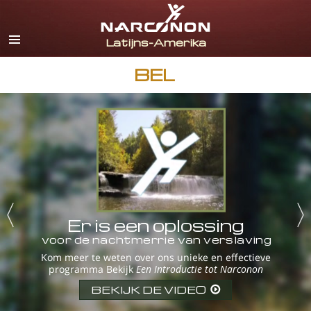
Español
Engels
Portugues
BEL
Italiaanse
Frans
Nederlands
Duits
Kroatisch
Alle regio’s/talen
Er is een oplossing
voor de nachtmerrie van verslaving
Kom meer te weten over ons unieke en effectieve
programma Bekijk
Een Introductie tot Narconon
BEKIJK DE VIDEO