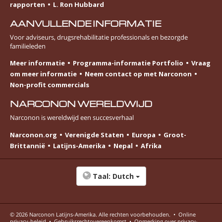
rapporten
L. Ron Hubbard
AANVULLENDE INFORMATIE
Voor adviseurs, drugsrehabilitatie professionals en bezorgde
familieleden
Meer informatie
Programma-informatie Portfolio
Vraag
om meer informatie
Neem contact op met Narconon
Non-profit commercials
NARCONON WERELDWIJD
Narconon is wereldwijd een succesverhaal
Narconon.org
Verenigde Staten
Europa
Groot-
Brittannië
Latijns-Amerika
Nepal
Afrika
Taal:
Dutch
© 2026
Narconon Latijns-Amerika
. Alle rechten voorbehouden.
•
Online
privacy-beleid
•
Gebruiksrechtovereenkomst
•
Opmerking over privacy-