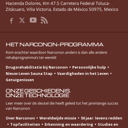
Hacienda Dolores, Km 47.5 Carretera Federal Toluca-
Zitácuaro
,
Villa Victoria
,
Estado de México
50975
,
Mexico
HET NARCONON-PROGRAMMA
Kom erachter waardoor Narconon anders is dan alle andere
rehabprogramma’s ter wereld
Drugsrehabilitatie bij Narconon
Persoonlijke hulp
Nieuw Leven Sauna Stap
Vaardigheden in het Leven
Getuigenissen
ONZE GESCHIEDENIS.
ONZE TECHNOLOGIE
Leer meer over de sleutel die heeft geleid tot het jarenlange succes
van Narconon
Over Narconon
Wereldwijde missie
50 jaar: levens redden
Topfaciliteiten
Erkenning en waardering
Studies en