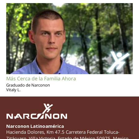
Más Cerca de la Familia Ahora
Graduado de Narconon
Vitaly L.
Narconon Latinoamérica
Hacienda Dolores, Km 47.5 Carretera Federal Toluca-
Zitácuaro
,
Villa Victoria
,
Estado de México
50975
,
Mexico