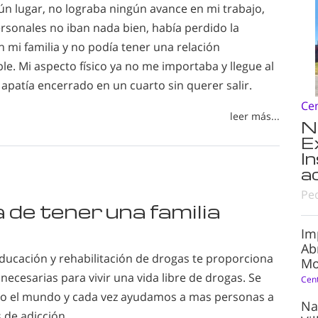
ún lugar, no lograba ningún avance en mi trabajo,
rsonales no iban nada bien, había perdido la
 mi familia y no podía tener una relación
le. Mi aspecto físico ya no me importaba y llegue al
apatía encerrado en un cuarto sin querer salir.
Ce
leer más...
N
E
I
a
Pe
 de tener una familia
Im
Ab
ducación y rehabilitación de drogas te proporciona
Mo
necesarias para vivir una vida libre de drogas. Se
Cen
do el mundo y cada vez ayudamos a mas personas a
Na
s de adicción.