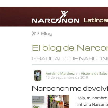
Blog
Blog
⨯
El blog de Narc
GRADUADO DE NARCON
Antelmo Martinez
en
Historia de Exito
13 de septiembre de 2019
Narconon me devolvió
Hola, mi nombre 
entrar a Narconon