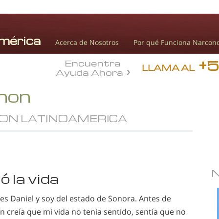
Acerca de Nosotros
Por qué Funciona Narcon
+
Encuentra
LLAMA AL
Ayuda Ahora
onon
ON LATINOAMERICA
 la vida
es Daniel y soy del estado de Sonora. Antes de
 creía que mi vida no tenia sentido, sentía que no