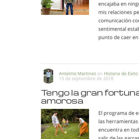
encajaba en ning
mis relaciones pe
comunicación con
sentimental estab
punto de caer en 
Antelmo Martinez
en
Historia de Exito
13 de septiembre de 2018
Tengo la gran fortuna
amorosa
El programa de e
las herramientas 
encuentra en to
salir de las garra