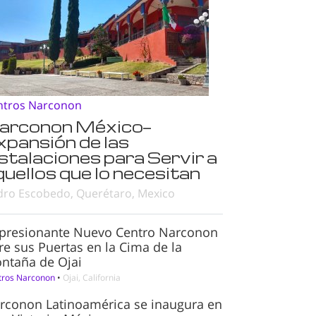
ntros Narconon
arconon México—
xpansión de las
nstalaciones para Servir a
quellos que lo necesitan
dro Escobedo, Querétaro, Mexico
presionante Nuevo Centro Narconon
re sus Puertas en la Cima de la
ntaña de Ojai
tros Narconon
•
Ojai, California
rconon Latinoamérica se inaugura en