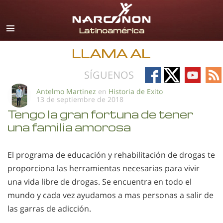
Español
Todas las Regiones/Idiomas
LLAMA AL
Follow
Follow
Follow
Fo
SÍGUENOS
on
on
on
on
Antelmo Martinez
en
Historia de Exito
13 de septiembre de 2018
Facebook
X
YouTub
RS
Tengo la gran fortuna de tener
una familia amorosa
El programa de educación y rehabilitación de drogas te
proporciona las herramientas necesarias para vivir
una vida libre de drogas. Se encuentra en todo el
mundo y cada vez ayudamos a mas personas a salir de
las garras de adicción.