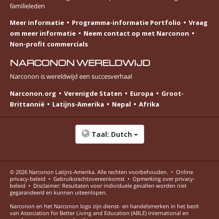
familieleden
Meer informatie
Programma-informatie Portfolio
Vraag
om meer informatie
Neem contact op met Narconon
Non-profit commercials
NARCONON WERELDWIJD
Narconon is wereldwijd een succesverhaal
Narconon.org
Verenigde Staten
Europa
Groot-
Brittannië
Latijns-Amerika
Nepal
Afrika
Taal:
Dutch
© 2026
Narconon Latijns-Amerika
. Alle rechten voorbehouden.
•
Online
privacy-beleid
•
Gebruiksrechtovereenkomst
•
Opmerking over privacy-
beleid
•
Disclaimer: Resultaten voor individuele gevallen worden niet
gegarandeerd en kunnen uiteenlopen.
Narconon en het Narconon logo zijn dienst- en handelsmerken in het bezit
van Association for Better Living and Education (ABLE) International en