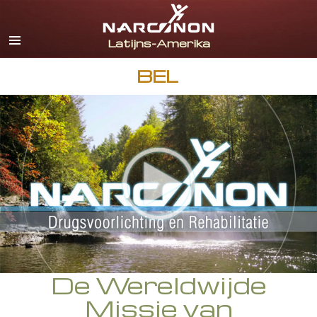
Español
Engels
Portugues
BEL
Italiaanse
Frans
Nederlands
Duits
Kroatisch
Alle regio’s/talen
De Wereldwijde
Missie van