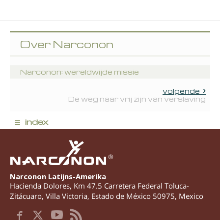
Over Narconon
Narconon: wereldwijde missie
volgende
De weg naar vrij zijn van verslaving
≡
index
®
Narconon Latijns-Amerika
Hacienda Dolores, Km 47.5 Carretera Federal Toluca-
Zitácuaro
,
Villa Victoria
,
Estado de México
50975
,
Mexico