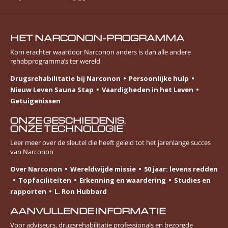
HET NARCONON-PROGRAMMA
Kom erachter waardoor Narconon anders is dan alle andere
rehabprogramma’s ter wereld
Drugsrehabilitatie bij Narconon
Persoonlijke hulp
Nieuw Leven Sauna Stap
Vaardigheden in het Leven
Getuigenissen
ONZE GESCHIEDENIS.
ONZE TECHNOLOGIE
Leer meer over de sleutel die heeft geleid tot het jarenlange succes
van Narconon
Over Narconon
Wereldwijde missie
50 jaar: levens redden
Topfaciliteiten
Erkenning en waardering
Studies en
rapporten
L. Ron Hubbard
AANVULLENDE INFORMATIE
Voor adviseurs, drugsrehabilitatie professionals en bezorgde