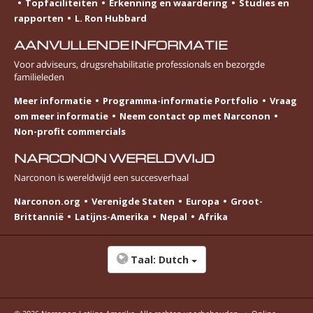
Topfaciliteiten
Erkenning en waardering
Studies en
rapporten
L. Ron Hubbard
AANVULLENDE INFORMATIE
Voor adviseurs, drugsrehabilitatie professionals en bezorgde
familieleden
Meer informatie
Programma-informatie Portfolio
Vraag
om meer informatie
Neem contact op met Narconon
Non-profit commercials
NARCONON WERELDWIJD
Narconon is wereldwijd een succesverhaal
Narconon.org
Verenigde Staten
Europa
Groot-
Brittannië
Latijns-Amerika
Nepal
Afrika
Taal:
Dutch