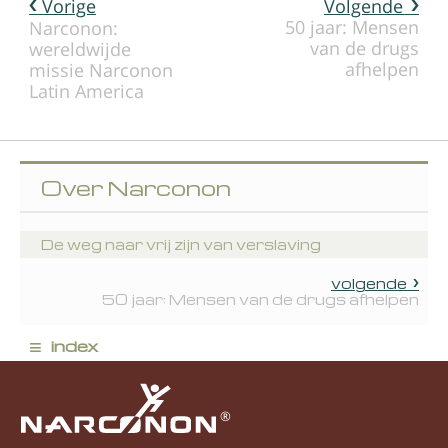
Vorige
Volgende
50 jaar: Mensen
Narconon:
van de drugs
wereldwijde
afhelpen
missie
Over Narconon
De weg naar vrij zijn van verslaving
volgende
50 jaar: Mensen van de drugs afhelpen
≡
index
®