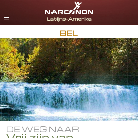
Español
Engels
Portugues
BEL
Italiaanse
Frans
Nederlands
Duits
Kroatisch
Alle regio’s/talen
DE WEG NAAR
Vrij zijn van