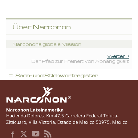
Über Narconon
Narconons globale Mission
Weiter
Der Pfad zur Freiheit von Abhängigkeit
≡
Sach- und Stichwortregister
®
Narconon Lateinamerika
Hacienda Dolores, Km 47.5 Carretera Federal Toluca-
Zitácuaro
,
Villa Victoria
,
Estado de México
50975
,
Mexico