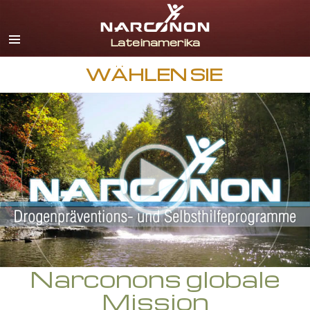
Spanisch
Englisch
Portugiesisch
WÄHLEN SIE
Italienisch
Französisch
Niederländisch
Deutsch
Kroatisch
Alle Regionen/Sprachen
Narconons globale
Mission