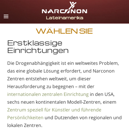
Spanisch
Englisch
Portugiesisch
WÄHLEN SIE
Italienisch
Erstklassige
Einrichtungen
Französisch
Niederländisch
Die Drogenabhängigkeit ist ein weltweites Problem,
Deutsch
das eine globale Lösung erfordert, und Narconon
Zentren entstehen weltweit, um dieser
Kroatisch
Herausforderung zu begegnen – mit der
Alle Regionen/Sprachen
internationalen zentralen Einrichtung
in den USA,
sechs neuen kontinentalen Modell-Zentren, einem
Zentrum speziell für Künstler und führende
Persönlichkeiten
und Dutzenden von regionalen und
lokalen Zentren.