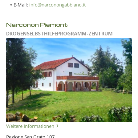
» E-Mail:
info
@
narconongabbiano.it
Narconon Piemont
DROGENSELBSTHILFEPROGRAMM-ZENTRUM
Weitere Informationen
Regione San Grato 107