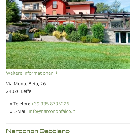
Weitere Informationen
Via Monte Beio, 26
24026 Leffe
» Telefon:
+39 335 8795226
» E-Mail:
info
@
narcononfalco.it
Narconon Gabbiano