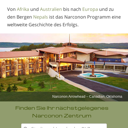
Von
Afrika
und
Australien
bis nach
Europa
und zu
den Bergen
Nepals
ist das Narconon Programm eine
weltweite Geschichte des Erfolgs.
Narconon Ojai
Finden Sie Ihr nächstgelegenes
Narconon Zentrum