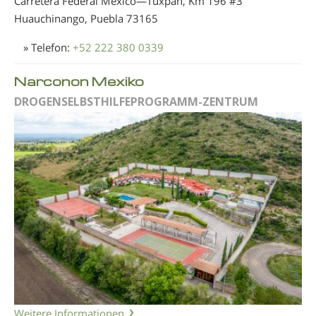
Carretera Federal México—Tuxpan, Km 196 #3
Huauchinango, Puebla
73165
» Telefon:
+52 222 380 0339
Narconon Mexiko
DROGENSELBSTHILFEPROGRAMM-ZENTRUM
Weitere Informationen