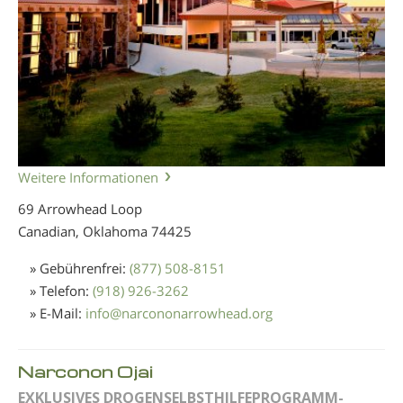
Weitere Informationen
69 Arrowhead Loop
Canadian, Oklahoma
74425
» Gebührenfrei:
(877) 508-8151
» Telefon:
(918) 926-3262
» E-Mail:
info
@
narcononarrowhead.org
Narconon Ojai
EXKLUSIVES DROGENSELBSTHILFEPROGRAMM-