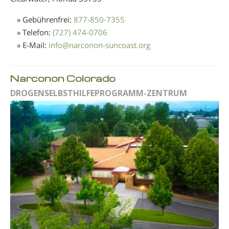
» Gebührenfrei:
877-850-7355
» Telefon:
(727) 474-0706
» E-Mail:
info
@
narconon-suncoast.org
Narconon Colorado
DROGENSELBSTHILFEPROGRAMM-ZENTRUM