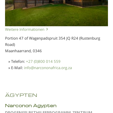
Weitere Informationen
Portion 47 of Wagenpadspruit 354 JQ R24 (Rustenburg
Road)
Maanhaarrand,
0346
» Telefon:
+27 (0)800 014 559
» E-Mail:
info
@
narcononafrica.org.za
ÄGYPTEN
Narconon Ägypten
DROGENSELBSTHILFEPROGRAMM-ZENTRUM