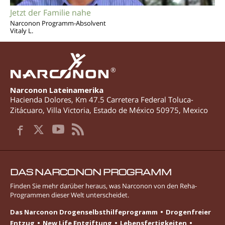
Jetzt der Familie nahe
Narconon Programm-Absolvent
Vitaly L.
®
Narconon Lateinamerika
Hacienda Dolores, Km 47.5 Carretera Federal Toluca-
Zitácuaro
,
Villa Victoria
,
Estado de México
50975
,
Mexico
DAS NARCONON PROGRAMM
Finden Sie mehr darüber heraus, was Narconon von den Reha-
Programmen dieser Welt unterscheidet.
Das Narconon Drogenselbsthilfeprogramm
Drogenfreier
Entzug
New Life Entgiftung
Lebens­fertigkeiten