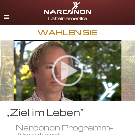
Spanisch
Englisch
Portugiesisch
WÄHLEN SIE
Italienisch
Französisch
Niederländisch
Deutsch
Kroatisch
Alle Regionen/Sprachen
„Ziel im Leben“
Narconon Programm-
Absolvent