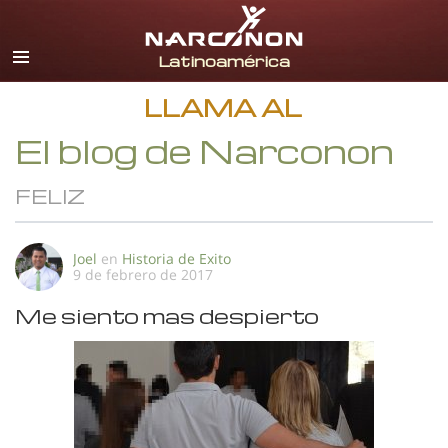
Español
Todas las Regiones/Idiomas
LLAMA AL
El blog de Narconon
FELIZ
Joel
en
Historia de Exito
9 de febrero de 2017
Me siento mas despierto