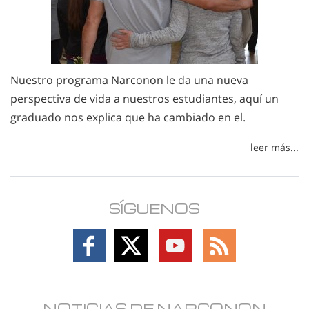
Nuestro programa Narconon le da una nueva
perspectiva de vida a nuestros estudiantes, aquí un
graduado nos explica que ha cambiado en el.
leer más...
SÍGUENOS
Follow
Follow
Follow
Follow
on
on
on
on
Facebook
X
YouTube
RSS
NOTICIAS DE NARCONON