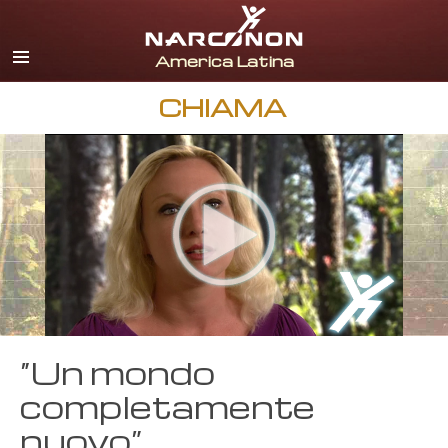
spagnolo
inglese
portoghese
CHIAMA
italiano
francese
olandese
tedesco
croato
Tutte le zone/lingue
“Un mondo
completamente
nuovo”