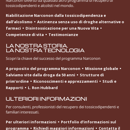
Narconon diverso da qualsiasi altro programma di recupero di
tossicodipendenti e alcolisti nel mondo.
Riabilitazione Narconon dalla tossicodipendenza e
dall’alcolismo
Astinenza senza uso di droghe alternative o
farmaci
Disintossicazione per una Nuova Vita
Competenze di vita
Testimonianze
LA NOSTRA STORIA.
LA NOSTRA TECNOLOGIA
Scopri la chiave del successo del programma Narconon
A proposito del programma Narconon
Missione globale
Salviamo vite dalla droga da 50 anni
Strutture di
prim’ordine
Riconoscimenti e apprezzamenti
Studi e
Rapporti
L. Ron Hubbard
ULTERIORI INFORMAZIONI
Per consulenti, professionisti del recupero dei tossicodipendenti e
familiari interessati.
Per ulteriori informazioni
Portfolio d’informazioni sul
programma
Richiedi maggiori informazioni
Contatta il