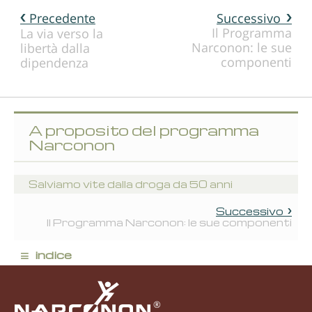
Precedente
Successivo
Il Programma
La via verso la
Narconon: le sue
libertà dalla
componenti
dipendenza
A proposito del programma
Narconon
Salviamo vite dalla droga da 50 anni
Successivo
Il Programma Narconon: le sue componenti
≡
indice
®