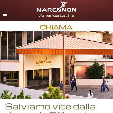
spagnolo
inglese
portoghese
CHIAMA
italiano
francese
olandese
tedesco
croato
Tutte le zone/lingue
Salviamo vite dalla