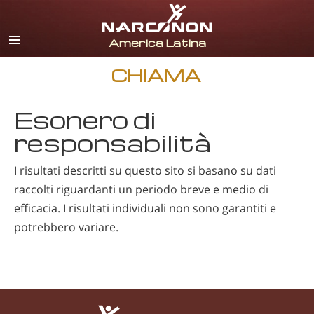
spagnolo
inglese
portoghese
CHIAMA
italiano
Esonero di
francese
responsabilità
olandese
I risultati descritti su questo sito si basano su dati
tedesco
raccolti riguardanti un periodo breve e medio di
croato
efficacia. I risultati individuali non sono garantiti e
Tutte le zone/lingue
potrebbero variare.