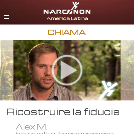
spagnolo
inglese
portoghese
CHIAMA
italiano
francese
olandese
tedesco
croato
Tutte le zone/lingue
Ricostruire la fiducia
Alex M.
ha svolto il programma