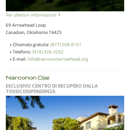
Per ulteriori informazioni
69 Arrowhead Loop
Canadian, Oklahoma
74425
» Chiamata gratuita:
(877) 508-8151
» Telefono:
(918) 926-3262
» E-mail:
info
@
narcononarrowhead.org
Narconon Ojai
ESCLUSIVO CENTRO DI RECUPERO DALLA
TOSSICODIPENDENZA