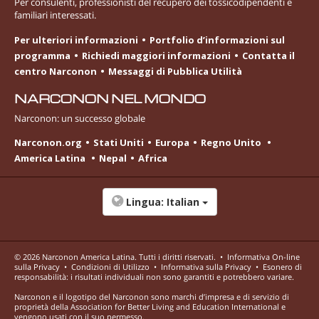
Per consulenti, professionisti del recupero dei tossicodipendenti e
familiari interessati.
Per ulteriori informazioni
Portfolio d’informazioni sul
programma
Richiedi maggiori informazioni
Contatta il
centro Narconon
Messaggi di Pubblica Utilità
NARCONON NEL MONDO
Narconon: un successo globale
Narconon.org
Stati Uniti
Europa
Regno Unito
America Latina
Nepal
Africa
Lingua:
Italian
© 2026
Narconon America Latina
. Tutti i diritti riservati.
•
Informativa On-line
sulla Privacy
•
Condizioni di Utilizzo
•
Informativa sulla Privacy
•
Esonero di
responsabilità: i risultati individuali non sono garantiti e potrebbero variare.
Narconon e il logotipo del Narconon sono marchi d’impresa e di servizio di
proprietà della Association for Better Living and Education International e
vengono usati con il suo permesso.