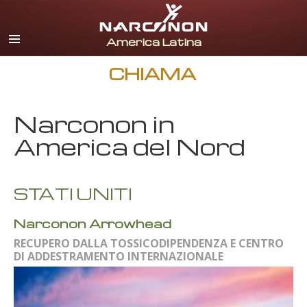
spagnolo
inglese
portoghese
CHIAMA
italiano
Narconon in
francese
America del Nord
olandese
tedesco
STATI UNITI
croato
Tutte le zone/lingue
Narconon Arrowhead
RECUPERO DALLA TOSSICODIPENDENZA E CENTRO
DI ADDESTRAMENTO INTERNAZIONALE