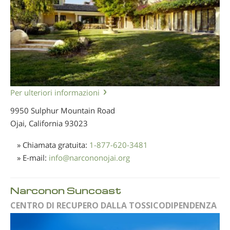
Per ulteriori informazioni
9950 Sulphur Mountain Road
Ojai, California
93023
» Chiamata gratuita:
1-877-620-3481
» E-mail:
info
@
narcononojai.org
Narconon Suncoast
CENTRO DI RECUPERO DALLA TOSSICODIPENDENZA