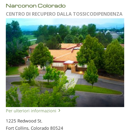
Narconon Colorado
CENTRO DI RECUPERO DALLA TOSSICODIPENDENZA
Per ulteriori informazioni
1225 Redwood St.
Fort Collins, Colorado
80524