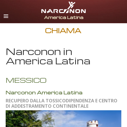
spagnolo
inglese
portoghese
CHIAMA
italiano
Narconon in
francese
America Latina
olandese
tedesco
MESSICO
croato
Tutte le zone/lingue
Narconon America Latina
RECUPERO DALLA TOSSICODIPENDENZA E CENTRO
DI ADDESTRAMENTO CONTINENTALE