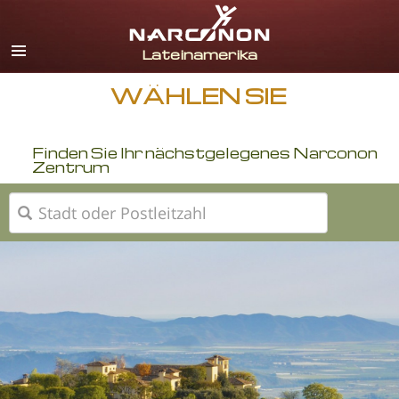
Spanisch
Englisch
Portugiesisch
WÄHLEN SIE
Italienisch
Finden Sie Ihr nächstgelegenes Narconon
Französisch
Zentrum
Niederländisch
Deutsch
Kroatisch
Alle Regionen/Sprachen