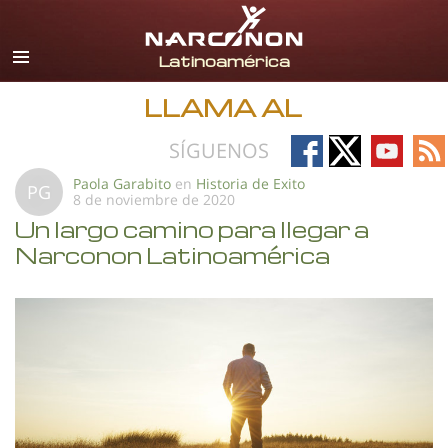
Español
Todas las Regiones/Idiomas
LLAMA AL
Follow
Follow
Follow
Fo
SÍGUENOS
on
on
on
on
Paola Garabito
en
Historia de Exito
PG
8 de noviembre de 2020
Facebook
X
YouTub
RS
Un largo camino para llegar a
Narconon Latinoamérica