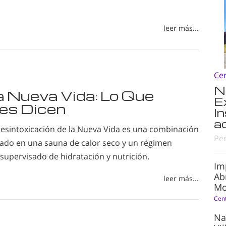
leer más...
Ce
N
a Nueva Vida: Lo Que
E
es Dicen
I
a
esintoxicación de la Nueva Vida es una combinación
Pe
udado en una sauna de calor seco y un régimen
upervisado de hidratación y nutrición.
Im
Ab
leer más...
Mo
Cen
Na