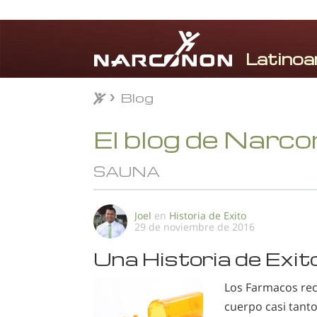
Blog
Blog
⨯
El blog de Narc
SAUNA
Joel
en
Historia de Exito
29 de noviembre de 2016
Una Historia de Exi
Los Farmacos rec
cuerpo casi tant