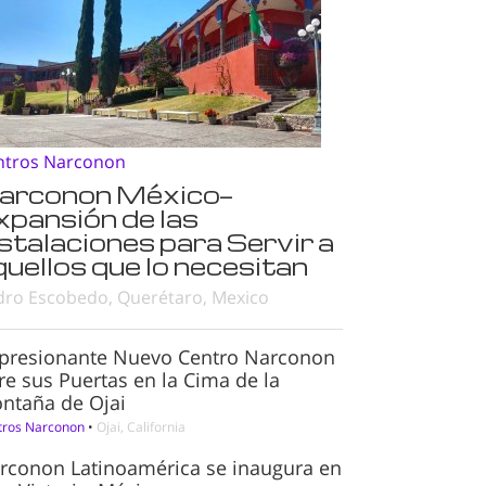
ntros Narconon
arconon México—
xpansión de las
nstalaciones para Servir a
quellos que lo necesitan
dro Escobedo, Querétaro, Mexico
presionante Nuevo Centro Narconon
re sus Puertas en la Cima de la
ntaña de Ojai
tros Narconon
•
Ojai, California
rconon Latinoamérica se inaugura en