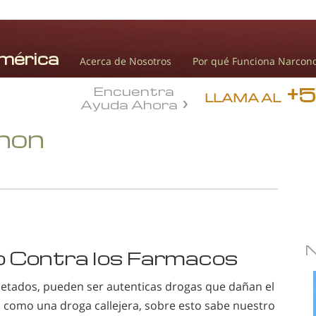
Acerca de Nosotros
Por qué Funciona Narcon
+
Encuentra
LLAMA AL
Ayuda Ahora
onon
to Contra los Farmacos
etados, pueden ser autenticas drogas que dañan el
o como una droga callejera, sobre esto sabe nuestro