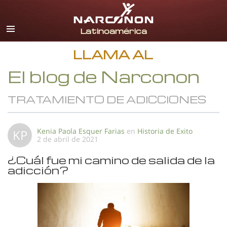
Español
Todas las Regiones/Idiomas
LLAMA AL
El blog de Narconon
TRATAMIENTO DE ADICCIONES
Kenia Paola Esquer Farias
en
Historia de Exito
KP
2 de abril de 2021
¿Cuál fue mi camino de salida de la
adicción?