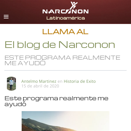
Español
Todas las Regiones/Idiomas
LLAMA AL
El blog de Narconon
ESTE PROGRAMA REALMENTE
ME AYUDÓ
Antelmo Martinez
en
Historia de Exito
15 de abril de 2020
Este programa realmente me
ayudó