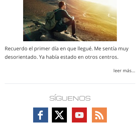
Recuerdo el primer día en que llegué. Me sentía muy
desorientado. Ya había estado en otros centros.
leer más...
SÍGUENOS
Follow
Follow
Follow
Follow
on
on
on
on
Facebook
X
YouTube
RSS