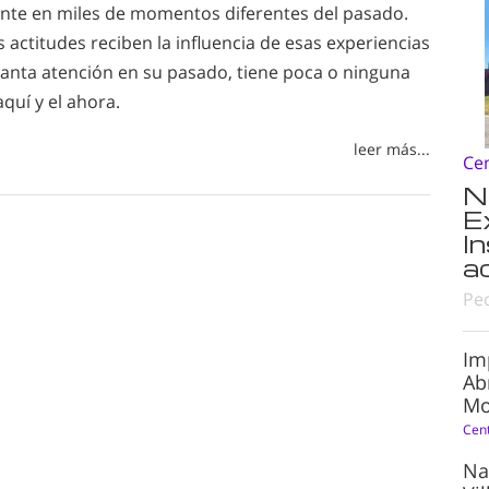
ente en miles de momentos diferentes del pasado.
 actitudes reciben la influencia de esas experiencias
tanta atención en su pasado, tiene poca o ninguna
aquí y el ahora.
leer más...
Ce
N
E
I
a
Pe
Im
Ab
Mo
Cen
Na