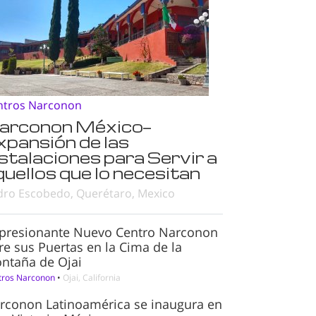
ntros Narconon
arconon México—
xpansión de las
nstalaciones para Servir a
quellos que lo necesitan
dro Escobedo, Querétaro, Mexico
presionante Nuevo Centro Narconon
re sus Puertas en la Cima de la
ntaña de Ojai
tros Narconon
•
Ojai, California
rconon Latinoamérica se inaugura en