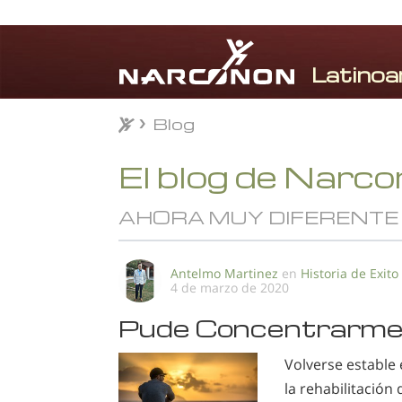
Blog
Blog
⨯
El blog de Narc
AHORA MUY DIFERENTE
Antelmo Martinez
en
Historia de Exito
4 de marzo de 2020
Pude Concentrarme 
Volverse estable
la rehabilitación