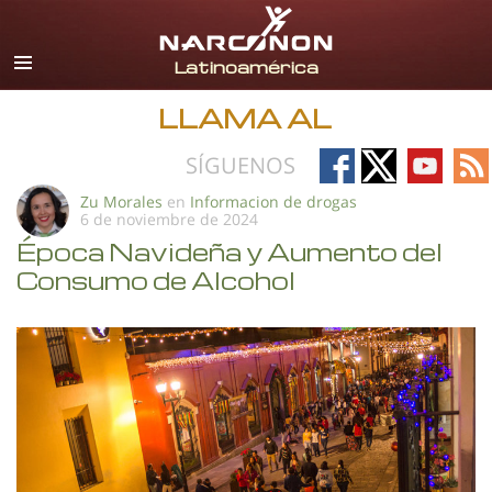
Español
Todas las Regiones/Idiomas
LLAMA AL
Follow
Follow
Follow
Fo
SÍGUENOS
on
on
on
on
Zu Morales
en
Informacion de drogas
6 de noviembre de 2024
Facebook
X
YouTub
RS
Época Navideña y Aumento del
Consumo de Alcohol