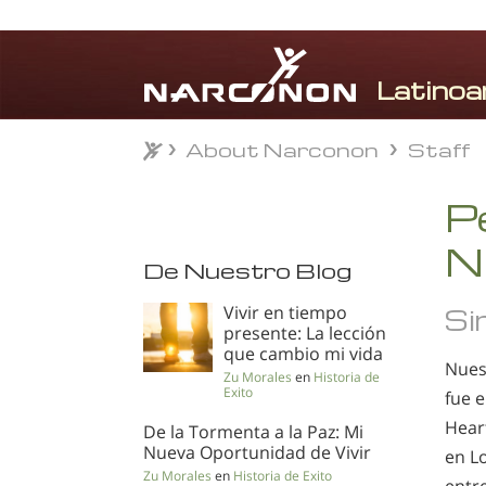
About Narconon
Staff
About Narconon
Staff
⨯
P
N
De Nuestro Blog
Vivir en tiempo
Si
presente: La lección
que cambio mi vida
Nues
Zu Morales
en
Historia de
Exito
fue 
Hear
De la Tormenta a la Paz: Mi
Nueva Oportunidad de Vivir
en L
Zu Morales
en
Historia de Exito