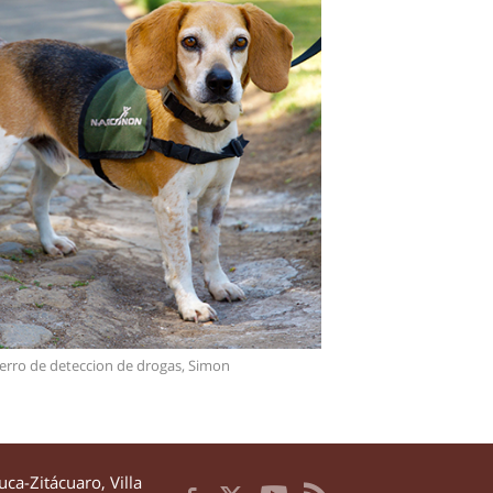
erro de deteccion de drogas, Simon
uca-Zitácuaro
,
Villa