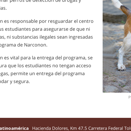
enar perros de deteccion de drogas y
ias.
n es responsable por resguardar el centro
us estudiantes para asegurarse de que ni
s, ni substancias ilegales sean ingresadas
rograma de Narconon.
 es vital para la entrega del programa, se
ura que los estudiantes no tengan acceso
ogas, permite un entrega del programa
ndar y segura.
P
atinoamérica
Hacienda Dolores, Km 47.5 Carretera Federal Tol