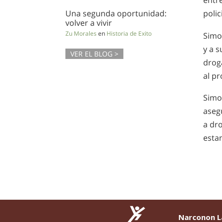
entr
Una segunda oportunidad:
polic
volver a vivir
Zu Morales
en
Historia de Exito
Simo
y a s
VER EL BLOG >
droga
al p
Simon
aseg
a dr
esta
Narconon L