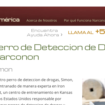
Acerca de Nosotros
Por qué Funciona Narcon
+
Encuentra
LLAMA AL
Ayuda Ahora
erro de Deteccion de 
arconon
mon
tro perro de deteccion de drogas, Simon,
entranado de manera experta en Iron
t, un centro de entrenamiento en Kansas
os Estados Unidos responsable por