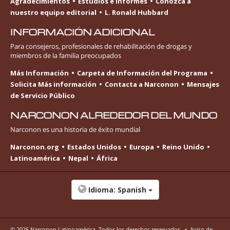
Agradecimientos
Estudios e Informes
Conozca a
nuestro equipo editorial
L. Ronald Hubbard
INFORMACIÓN ADICIONAL
Para consejeros, profesionales de rehabilitación de drogas y
miembros de la familia preocupados
Más Información
Carpeta de Información del Programa
Solicita Más información
Contacta a Narconon
Mensajes
de Servicio Público
NARCONON ALREDEDOR DEL MUNDO
Narconon es una historia de éxito mundial
Narconon.org
Estados Unidos
Europa
Reino Unido
Latinoamérica
Nepal
África
Idioma:
Spanish
© 2026
Narconon Latinoamérica
. Todos los derechos reservados.
•
Aviso de