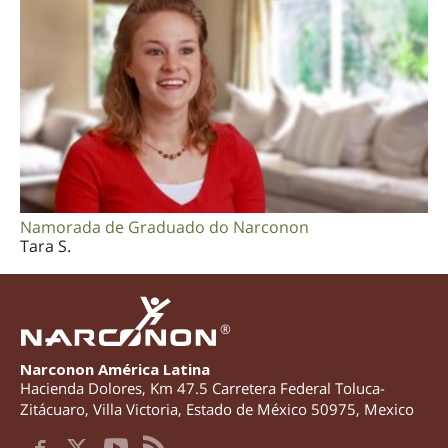
Namorada de Graduado do Narconon
Tara S.
®
Narconon América Latina
Hacienda Dolores, Km 47.5 Carretera Federal Toluca-
Zitácuaro
,
Villa Victoria
,
Estado de México
50975
,
Mexico