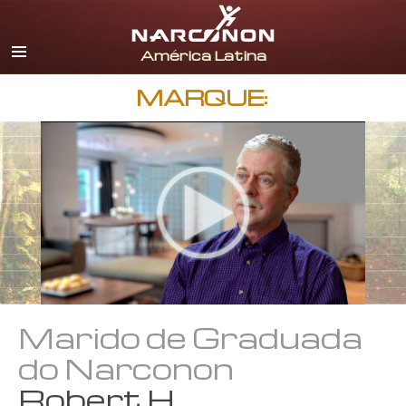
Espanhol
Inglês
Português
MARQUE:
Italiano
Francês
Holandês
Alemão
Croata
Todas as Regiões/Línguas
Marido de Graduada
do Narconon
Robert H.