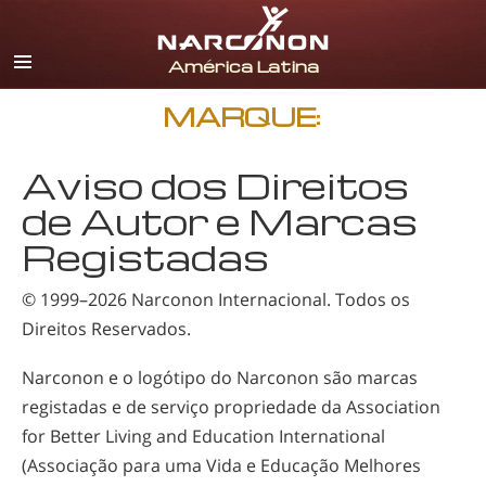
Espanhol
Inglês
Português
MARQUE:
Italiano
Aviso dos Direitos
Francês
de Autor e Marcas
Holandês
Registadas
Alemão
© 1999–2026
Narconon Internacional
. Todos os
Croata
Direitos Reservados.
Todas as Regiões/Línguas
Narconon e o logótipo do Narconon são marcas
registadas e de serviço propriedade da Association
for Better Living and Education International
(Associação para uma Vida e Educação Melhores