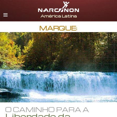
Espanhol
Inglês
Português
MARQUE:
Italiano
Francês
Holandês
Alemão
Croata
Todas as Regiões/Línguas
O CAMINHO PARA A
Liberdade da