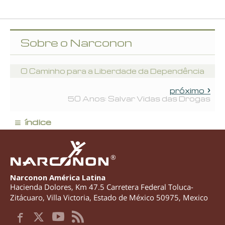
Sobre o Narconon
O Caminho para a Liberdade da Dependência
próximo
50 Anos: Salvar Vidas das Drogas
≡
índice
®
Narconon América Latina
Hacienda Dolores, Km 47.5 Carretera Federal Toluca-
Zitácuaro
,
Villa Victoria
,
Estado de México
50975
,
Mexico