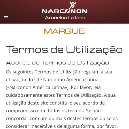
Espanhol
Inglês
Português
MARQUE:
Italiano
Termos de Utilização
Francês
Holandês
Acordo de Termos de Utilização
Alemão
Os seguintes Termos de Utilização regulam a sua
utilização do site Narconon América Latina
Croata
(«Narconon América Latina»)
. Por favor, leia
Todas as Regiões/Línguas
cuidadosamente estes Termos de Utilização. A sua
utilização deste site constitui o seu acordo de
compromisso com todos os termos. Se não
concordar com um ou mais destes termos ou se os
considerar inaceitáveis de alguma forma, por favor,