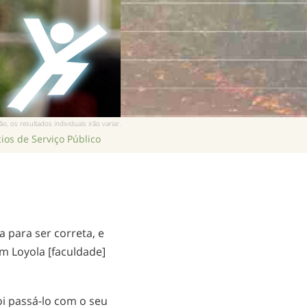
, os resultados individuais irão variar.
ios de Serviço Público
 para ser correta, e
em Loyola [faculdade]
oi
passá-lo
com o seu