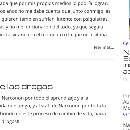
saba que por mis propios medios lo podría lograr,
s años no me daba cuenta que junto conmigo las
quieren también sufrían, intente con psiquiatras,
cas y no me funcionaron del todo, ya que seguía
ío, tal vez no era el momento o lo que necesitaba.
Ce
leer más...
N
E
I
a
Pe
de las drogas
Im
a Narconon por todo el aprendizaje y a la
Ab
da que tengo, y al staff de Narconon por toda la
Mo
brindó en este proceso de cambio de vida, hacia
Cen
n drogas!!
Na