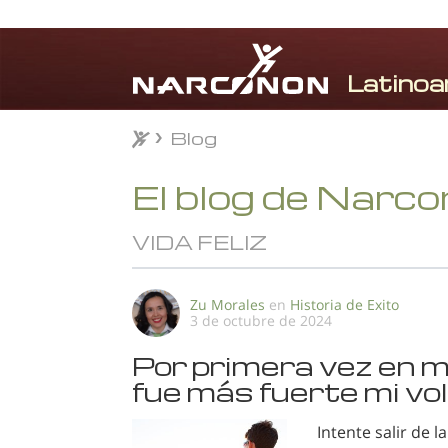
Blog
Blog
⨯
El blog de Narc
VIDA FELIZ
Zu Morales
en
Historia de Exito
3 de octubre de 2024
Por primera vez en mi
fue más fuerte mi vo
Intente salir de 