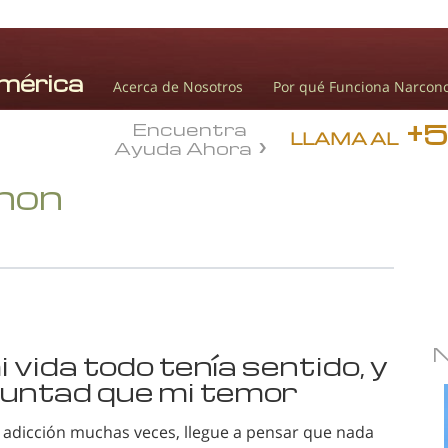
Acerca de Nosotros
Por qué Funciona Narcon
+
Encuentra
LLAMA AL
Ayuda Ahora
onon
 vida todo tenía sentido, y
luntad que mi temor
la adicción muchas veces, llegue a pensar que nada