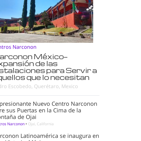
ntros Narconon
arconon México—
xpansión de las
nstalaciones para Servir a
quellos que lo necesitan
dro Escobedo, Querétaro, Mexico
presionante Nuevo Centro Narconon
re sus Puertas en la Cima de la
ntaña de Ojai
tros Narconon
•
Ojai, California
rconon Latinoamérica se inaugura en